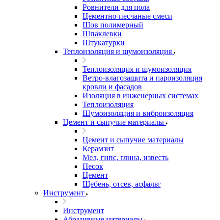
Ровнители для пола
Цементно-песчаные смеси
Шов полимерный
Шпаклевки
Штукатурки
Теплоизоляция и шумоизоляция
Теплоизоляция и шумоизоляция
Ветро-влагозащита и пароизоляция
кровли и фасадов
Изоляция в инженерных системах
Теплоизоляция
Шумоизоляция и виброизоляция
Цемент и сыпучие материалы
Цемент и сыпучие материалы
Керамзит
Мел, гипс, глина, известь
Песок
Цемент
Щебень, отсев, асфальт
Инструмент
Инструмент
Абразивные материалы