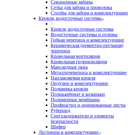
Секционные заборы
Сетка для забора и проволока
Столбы для забора и комплектующие
Кровля, водосточные системы
Кровля, водосточные системы
Водосточные системы и отливы
Гибкая черепица и комплектующие
Керамическая (цементно-песчаная)
черепица
Кровельная вентиляция
Кровельная гидроизоляция
Мансардные окна
Металлочерепица и комплектующие
Наплавляемая кровля
Ондулин и комплектующие
Подшивка кровли
Поликарбонат и козырьки
Полимерные мембраны
Профнастил и оцинкованные листы
Рубероид
Снегозадержатели и элементы
безопасности
Шифер
Лестницы и комплектующие