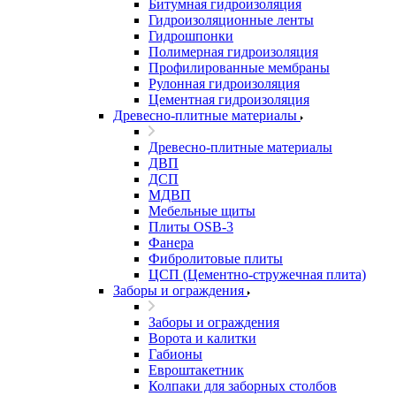
Битумная гидроизоляция
Гидроизоляционные ленты
Гидрошпонки
Полимерная гидроизоляция
Профилированные мембраны
Рулонная гидроизоляция
Цементная гидроизоляция
Древесно-плитные материалы
Древесно-плитные материалы
ДВП
ДСП
МДВП
Мебельные щиты
Плиты OSB-3
Фанера
Фибролитовые плиты
ЦСП (Цементно-стружечная плита)
Заборы и ограждения
Заборы и ограждения
Ворота и калитки
Габионы
Евроштакетник
Колпаки для заборных столбов