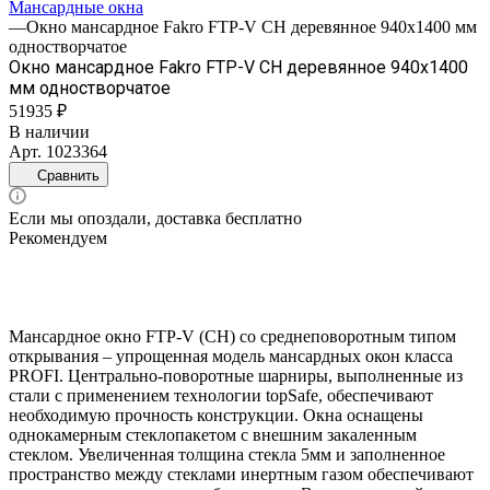
Мансардные окна
—
Окно мансардное Fakro FTP-V CH деревянное 940х1400 мм
одностворчатое
Окно мансардное Fakro FTP-V CH деревянное 940х1400
мм одностворчатое
51935 ₽
В наличии
Арт.
1023364
Сравнить
Если мы опоздали, доставка бесплатно
Рекомендуем
Мансардное окно FTP-V (CH) со среднеповоротным типом
открывания – упрощенная модель мансардных окон класса
PROFI. Центрально-поворотные шарниры, выполненные из
стали с применением технологии topSafe, обеспечивают
необходимую прочность конструкции. Окна оснащены
однокамерным стеклопакетом с внешним закаленным
стеклом. Увеличенная толщина стекла 5мм и заполненное
пространство между стеклами инертным газом обеспечивают