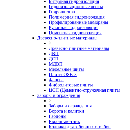
Битумная гидроизоляция
Гидроизоляционные ленты
Гидрошпонки
Полимерная гидроизоляция
Профилированные мембраны
Рулонная гидроизоляция
Цементная гидроизоляция
Древесно-плитные материалы
Древесно-плитные материалы
ДВП
ДСП
МДВП
Мебельные щиты
Плиты OSB-3
Фанера
Фибролитовые плиты
ЦСП (Цементно-стружечная плита)
Заборы и ограждения
Заборы и ограждения
Ворота и калитки
Габионы
Евроштакетник
Колпаки для заборных столбов