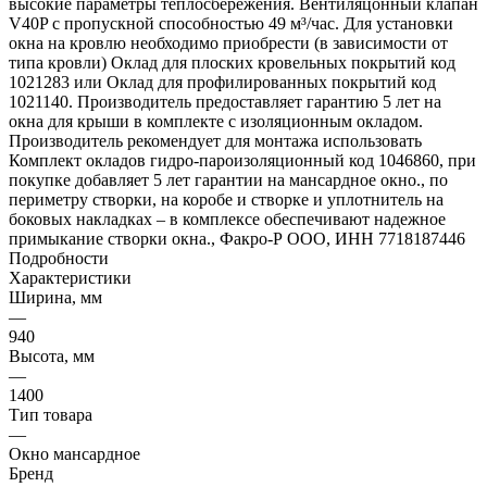
высокие параметры теплосбережения. Вентиляцонный клапан
V40P с пропускной способностью 49 м³/час. Для установки
окна на кровлю необходимо приобрести (в зависимости от
типа кровли) Оклад для плоских кровельных покрытий код
1021283 или Оклад для профилированных покрытий код
1021140. Производитель предоставляет гарантию 5 лет на
окна для крыши в комплекте с изоляционным окладом.
Производитель рекомендует для монтажа использовать
Комплект окладов гидро-пароизоляционный код 1046860, при
покупке добавляет 5 лет гарантии на мансардное окно., по
периметру створки, на коробе и створке и уплотнитель на
боковых накладках – в комплексе обеспечивают надежное
примыкание створки окна., Факро-Р ООО, ИНН 7718187446
Подробности
Характеристики
Ширина, мм
—
940
Высота, мм
—
1400
Тип товара
—
Окно мансардное
Бренд