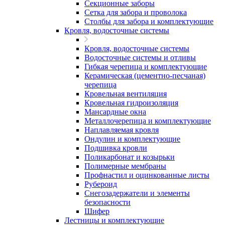
Секционные заборы
Сетка для забора и проволока
Столбы для забора и комплектующие
Кровля, водосточные системы
Кровля, водосточные системы
Водосточные системы и отливы
Гибкая черепица и комплектующие
Керамическая (цементно-песчаная)
черепица
Кровельная вентиляция
Кровельная гидроизоляция
Мансардные окна
Металлочерепица и комплектующие
Наплавляемая кровля
Ондулин и комплектующие
Подшивка кровли
Поликарбонат и козырьки
Полимерные мембраны
Профнастил и оцинкованные листы
Рубероид
Снегозадержатели и элементы
безопасности
Шифер
Лестницы и комплектующие