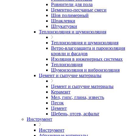
Ровнители для пола
Цементно-песчаные смеси
Шов полимерный
Шпаклевки
Штукатурки
Теплоизоляция и шумоизоляция
Теплоизоляция и шумоизоляция
Ветро-влагозащита и пароизоляция
кровли и фасадов
Изоляция в инженерных системах
Теплоизоляция
Шумоизоляция и виброизоляция
Цемент и сыпучие материалы
Цемент и сыпучие материалы
Керамзит
Мел, гипс, глина, известь
Песок
Цемент
Щебень, отсев, асфальт
Инструмент
Инструмент
Абразивные материалы