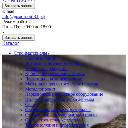
+7 499 113-24-74
Заказать звонок
E-mail
info@домстрой-33.рф
Режим работы
Пн. – Пт.: с 9:00 до 18:00
Заказать звонок
Каталог
Стройматериалы
Гидроизоляция
Древесно-плитные материалы
Заборы и ограждения
Кровля, водосточные системы
Лестницы и комплектующие
Материалы для сухого строительства
Металлопрокат
Парковочное и дорожное оборудование
Пиломатериалы и отделка деревом
Сваи
Стеновые и фасадные материалы
Строительные расходные материалы
Сухие строительные смеси
Теплоизоляция и шумоизоляция