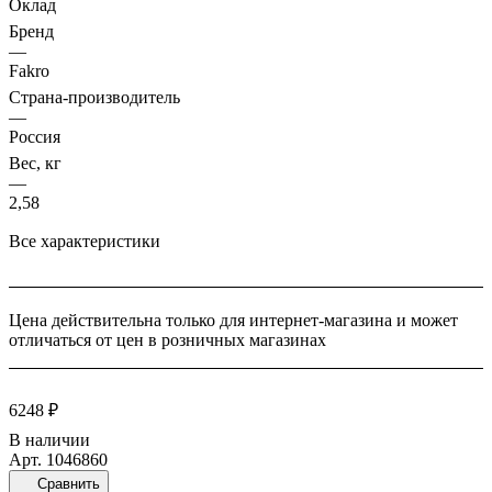
Оклад
диффузионная мембрана с высокими показателями
Бренд
паропроницаемости. Пароизоляционная пленка повышенной
—
плотности. Дополнительное крепление пароизоляционной
Fakro
пленки к оконному коробу., Факро-Р ООО, ИНН 7718187446,
Страна-производитель
—
Комплект окладов позволит дополнительно утеплить окно и
Россия
защитить его от влаги, осадков и водяных паров. Включает в
Вес, кг
себя 2 специальных оклада: утепленный гидроизоляционный;
—
2,58
внутренний пароизоляционный; утеплитель; 2 вида
соединительных лент комплект дополнительного крепления.
Все характеристики
Цена действительна только для интернет-магазина и может
отличаться от цен в розничных магазинах
6248 ₽
В наличии
Арт.
1046860
Сравнить