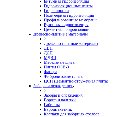
Битумная гидроизоляция
Гидроизоляционные ленты
Гидрошпонки
Полимерная гидроизоляция
Профилированные мембраны
Рулонная гидроизоляция
Цементная гидроизоляция
Древесно-плитные материалы
Древесно-плитные материалы
ДВП
ДСП
МДВП
Мебельные щиты
Плиты OSB-3
Фанера
Фибролитовые плиты
ЦСП (Цементно-стружечная плита)
Заборы и ограждения
Заборы и ограждения
Ворота и калитки
Габионы
Евроштакетник
Колпаки для заборных столбов