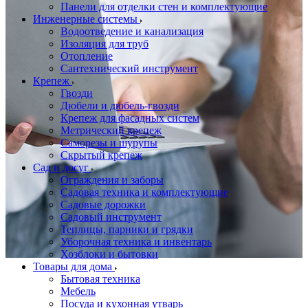
Панели для отделки стен и комплектующие
Инженерные системы
Водоотведение и канализация
Изоляция для труб
Отопление
Сантехнический инструмент
Крепеж
Гвозди
Дюбели и дюбель-гвозди
Крепеж для фасадных систем
Метрический крепеж
Саморезы и шурупы
Скрытый крепеж
Сад и досуг
Ограждения и заборы
Садовая техника и комплектующие
Садовые дорожки
Садовый инструмент
Теплицы, парники и грядки
Уборочная техника и инвентарь
Хозблоки и бытовки
Товары для дома
Бытовая техника
Мебель
Посуда и кухонная утварь