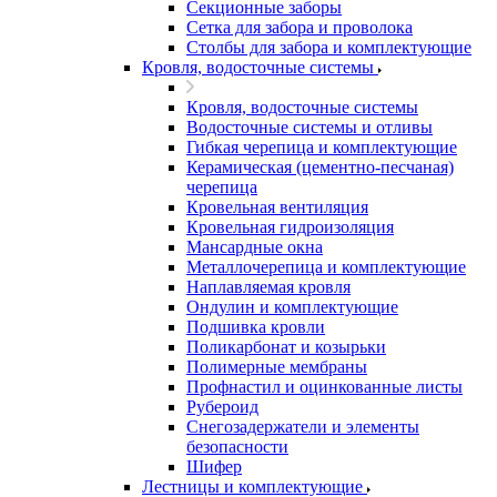
Секционные заборы
Сетка для забора и проволока
Столбы для забора и комплектующие
Кровля, водосточные системы
Кровля, водосточные системы
Водосточные системы и отливы
Гибкая черепица и комплектующие
Керамическая (цементно-песчаная)
черепица
Кровельная вентиляция
Кровельная гидроизоляция
Мансардные окна
Металлочерепица и комплектующие
Наплавляемая кровля
Ондулин и комплектующие
Подшивка кровли
Поликарбонат и козырьки
Полимерные мембраны
Профнастил и оцинкованные листы
Рубероид
Снегозадержатели и элементы
безопасности
Шифер
Лестницы и комплектующие