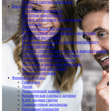
Цемент и сыпучие материалы
Инструмент
Абразивные материалы
Высотные конструкции
Газовое и сварочное оборудование
Генераторы
Измерительные инструменты
Компрессорное оборудование и аксессуары
Малярный инструмент
Расходные материалы к электроинструменту
Ручной инструмент
Силовая, строительная техника и комплектующие
Специализированный инструмент
Спецодежда и средства защиты
Хозтовары и расходные материалы
Штукатурный инструмент
Электроинструмент
Финишная отделка
Герметики
Двери
Декоративный камень
Керамическая плитка и затирки
Клей, жидкие гвозди
Лакокрасочные материалы
Напольные покрытия