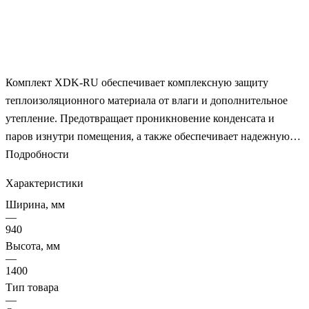
Комплект XDK-RU обеспечивает комплексную защиту
теплоизоляционного материала от влаги и дополнительное
утепление. Предотвращает проникновение конденсата и
паров изнутри помещения, а также обеспечивает надежную
защиту от осадков снаружи. Высокоэффективный утеплитель
Подробности
холлофайбер по своим свойствам и эксплуатационным
Характеристики
характеристикам превосходит практически все натуральные и
Ширина, мм
искусственные синтетические материалы. Соединительная
—
лента на бутилкаучуковой основе обеспечивает надежное
940
примыкание пароизоляционной пленки к оконному коробу.
Высота, мм
—
Клейкая лента на акриловой основе для устойчивого
1400
соединения полотен пароизоляции подкровельного
Тип товара
пространства и пароизоляционного оклада. 3-х слойная
—