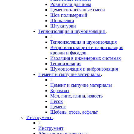
Ровнители для пола
Цементно-песчаные смеси
Шов полимерный
Шпаклевки
Штукатурки
Теплоизоляция и шумоизоляция
Теплоизоляция и шумоизоляция
Ветро-влагозащита и пароизоляция
кровли и фасадов
Изоляция в инженерных системах
Теплоизоляция
Шумоизоляция и виброизоляция
Цемент и сыпучие материалы
Цемент и сыпучие материалы
Керамзит
Мел, гипс, глина, известь
Песок
Цемент
Щебень, отсев, асфальт
Инструмент
Инструмент
Абразивные материалы