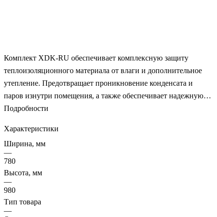
Комплект XDK-RU обеспечивает комплексную защиту
теплоизоляционного материала от влаги и дополнительное
утепление. Предотвращает проникновение конденсата и
паров изнутри помещения, а также обеспечивает надежную
защиту от осадков снаружи. Высокоэффективный утеплитель
Подробности
холлофайбер по своим свойствам и эксплуатационным
Характеристики
характеристикам превосходит практически все натуральные и
Ширина, мм
искусственные синтетические материалы. Соединительная
—
лента на бутилкаучуковой основе обеспечивает надежное
780
примыкание пароизоляционной пленки к оконному коробу.
Высота, мм
—
Клейкая лента на акриловой основе для устойчивого
980
соединения полотен пароизоляции подкровельного
Тип товара
пространства и пароизоляционного оклада. 3-х слойная
—