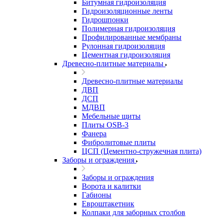
Битумная гидроизоляция
Гидроизоляционные ленты
Гидрошпонки
Полимерная гидроизоляция
Профилированные мембраны
Рулонная гидроизоляция
Цементная гидроизоляция
Древесно-плитные материалы
Древесно-плитные материалы
ДВП
ДСП
МДВП
Мебельные щиты
Плиты OSB-3
Фанера
Фибролитовые плиты
ЦСП (Цементно-стружечная плита)
Заборы и ограждения
Заборы и ограждения
Ворота и калитки
Габионы
Евроштакетник
Колпаки для заборных столбов