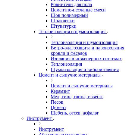
Ровнители для пола
Цементно-песчаные смеси
Шов полимерный
Шпаклевки
Штукатурки
Теплоизоляция и шумоизоляция
Теплоизоляция и шумоизоляция
Ветро-влагозащита и пароизоляция
кровли и фасадов
Изоляция в инженерных системах
Теплоизоляция
Шумоизоляция и виброизоляция
Цемент и сыпучие материалы
Цемент и сыпучие материалы
Керамзит
Мел, гипс, глина, известь
Песок
Цемент
Щебень, отсев, асфальт
Инструмент
Инструмент
Абразивные материалы