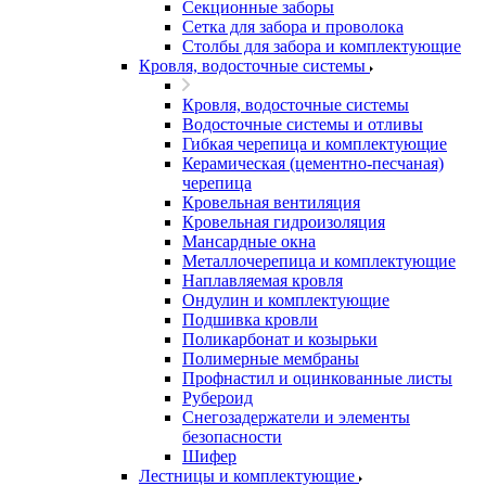
Секционные заборы
Сетка для забора и проволока
Столбы для забора и комплектующие
Кровля, водосточные системы
Кровля, водосточные системы
Водосточные системы и отливы
Гибкая черепица и комплектующие
Керамическая (цементно-песчаная)
черепица
Кровельная вентиляция
Кровельная гидроизоляция
Мансардные окна
Металлочерепица и комплектующие
Наплавляемая кровля
Ондулин и комплектующие
Подшивка кровли
Поликарбонат и козырьки
Полимерные мембраны
Профнастил и оцинкованные листы
Рубероид
Снегозадержатели и элементы
безопасности
Шифер
Лестницы и комплектующие