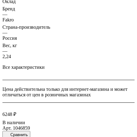
Оклад
диффузионная мембрана с высокими показателями
Бренд
паропроницаемости. Пароизоляционная пленка повышенной
—
плотности. Дополнительное крепление пароизоляционной
Fakro
пленки к оконному коробу., Факро-Р ООО, ИНН 7718187446,
Страна-производитель
—
Комплект окладов позволит дополнительно утеплить окно и
Россия
защитить его от влаги, осадков и водяных паров. Включает в
Вес, кг
себя 2 специальных оклада: утепленный гидроизоляционный;
—
2,24
внутренний пароизоляционный; утеплитель; 2 вида
соединительных лент комплект дополнительного крепления.
Все характеристики
Цена действительна только для интернет-магазина и может
отличаться от цен в розничных магазинах
6248 ₽
В наличии
Арт.
1046859
Сравнить