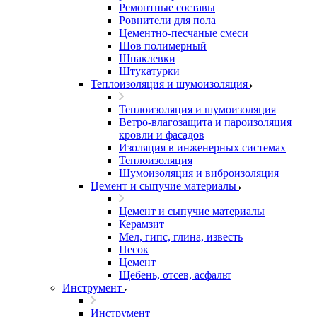
Ремонтные составы
Ровнители для пола
Цементно-песчаные смеси
Шов полимерный
Шпаклевки
Штукатурки
Теплоизоляция и шумоизоляция
Теплоизоляция и шумоизоляция
Ветро-влагозащита и пароизоляция
кровли и фасадов
Изоляция в инженерных системах
Теплоизоляция
Шумоизоляция и виброизоляция
Цемент и сыпучие материалы
Цемент и сыпучие материалы
Керамзит
Мел, гипс, глина, известь
Песок
Цемент
Щебень, отсев, асфальт
Инструмент
Инструмент