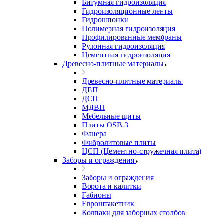
Битумная гидроизоляция
Гидроизоляционные ленты
Гидрошпонки
Полимерная гидроизоляция
Профилированные мембраны
Рулонная гидроизоляция
Цементная гидроизоляция
Древесно-плитные материалы
Древесно-плитные материалы
ДВП
ДСП
МДВП
Мебельные щиты
Плиты OSB-3
Фанера
Фибролитовые плиты
ЦСП (Цементно-стружечная плита)
Заборы и ограждения
Заборы и ограждения
Ворота и калитки
Габионы
Евроштакетник
Колпаки для заборных столбов