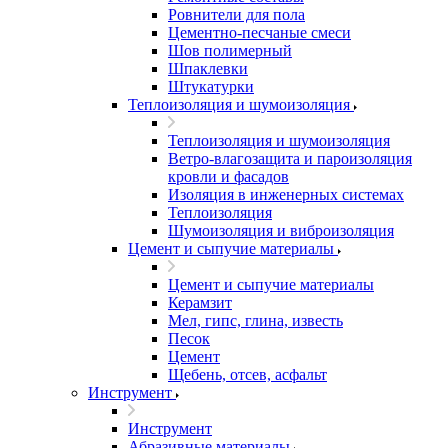
Ровнители для пола
Цементно-песчаные смеси
Шов полимерный
Шпаклевки
Штукатурки
Теплоизоляция и шумоизоляция
Теплоизоляция и шумоизоляция
Ветро-влагозащита и пароизоляция
кровли и фасадов
Изоляция в инженерных системах
Теплоизоляция
Шумоизоляция и виброизоляция
Цемент и сыпучие материалы
Цемент и сыпучие материалы
Керамзит
Мел, гипс, глина, известь
Песок
Цемент
Щебень, отсев, асфальт
Инструмент
Инструмент
Абразивные материалы