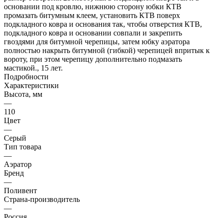
основании под кровлю, нижнюю сторону юбки КТВ
промазать битумным клеем, установить КТВ поверх
подкладного ковра и основания так, чтобы отверстия КТВ,
подкладного ковра и основании совпали и закрепить
гвоздями для битумной черепицы, затем юбку аэратора
полностью накрыть битумной (гибкой) черепицей впритык к
вороту, при этом черепицу дополнительно подмазать
мастикой., 15 лет.
Подробности
Характеристики
Высота, мм
—
110
Цвет
—
Серый
Тип товара
—
Аэратор
Бренд
—
Поливент
Страна-производитель
—
Россия