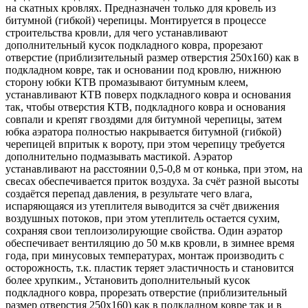
на скатных кровлях. Предназначен только для кровель из
битумной (гибкой) черепицы. Монтируется в процессе
строительства кровли, для чего устанавливают
дополнительный кусок подкладного ковра, прорезают
отверстие (приблизительный размер отверстия 250х160) как в
подкладном ковре, так и основании под кровлю, нижнюю
сторону юбки КТВ промазывают битумным клеем,
устанавливают КТВ поверх подкладного ковра и основания
так, чтобы отверстия КТВ, подкладного ковра и основания
совпали и крепят гвоздями для битумной черепицы, затем
юбка аэратора полностью накрывается битумной (гибкой)
черепицей впритык к вороту, при этом черепицу требуется
дополнительно подмазывать мастикой. Аэратор
устанавливают на расстоянии 0,5-0,8 м от конька, при этом, на
свесах обеспечивается приток воздуха. За счёт разной высоты
создаётся перепад давления, в результате чего влага,
испаряющаяся из утеплителя выводится за счёт движения
воздушных потоков, при этом утеплитель остается сухим,
сохраняя свои теплоизолирующие свойства. Один аэратор
обеспечивает вентиляцию до 50 м.кв кровли, в зимнее время
года, при минусовых температурах, монтаж производить с
осторожность, т.к. пластик теряет эластичность и становится
более хрупким., Установить дополнительный кусок
подкладного ковра, прорезать отверстие (приблизительный
размер отверстия 250х160) как в подкладном ковре так и в