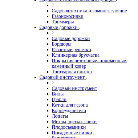
Садовая техника и комплектующие
Газонокосилки
Триммеры
Садовые дорожки
Садовые дорожки
Бордюры
Газонные решетки
Клинкерная брусчатка
Покрытия резиновые, полимерные,
каменный ковер
Тротуарная плитка
Садовый инструмент
Садовый инструмент
Вилы
Грабли
Катки для газона
Корнеудалители
Лопаты
Метлы, щетки, совки
Плодосъемники
Посадочные вилки