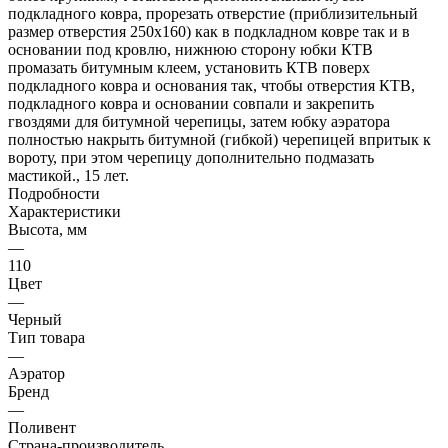
подкладного ковра, прорезать отверстие (приблизительный
размер отверстия 250х160) как в подкладном ковре так и в
основании под кровлю, нижнюю сторону юбки КТВ
промазать битумным клеем, установить КТВ поверх
подкладного ковра и основания так, чтобы отверстия КТВ,
подкладного ковра и основании совпали и закрепить
гвоздями для битумной черепицы, затем юбку аэратора
полностью накрыть битумной (гибкой) черепицей впритык к
вороту, при этом черепицу дополнительно подмазать
мастикой., 15 лет.
Подробности
Характеристики
Высота, мм
—
110
Цвет
—
Черный
Тип товара
—
Аэратор
Бренд
—
Поливент
Страна-производитель