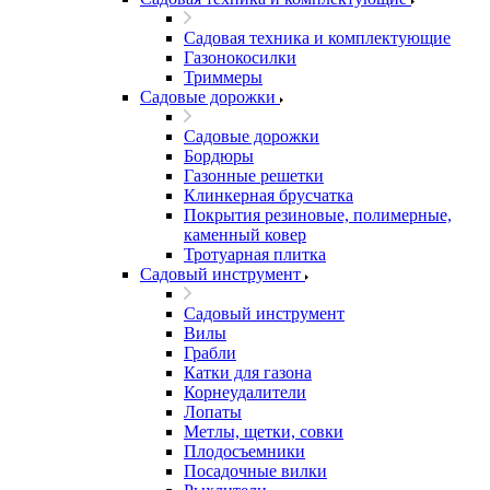
Садовая техника и комплектующие
Газонокосилки
Триммеры
Садовые дорожки
Садовые дорожки
Бордюры
Газонные решетки
Клинкерная брусчатка
Покрытия резиновые, полимерные,
каменный ковер
Тротуарная плитка
Садовый инструмент
Садовый инструмент
Вилы
Грабли
Катки для газона
Корнеудалители
Лопаты
Метлы, щетки, совки
Плодосъемники
Посадочные вилки