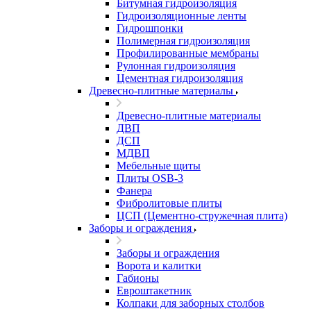
Битумная гидроизоляция
Гидроизоляционные ленты
Гидрошпонки
Полимерная гидроизоляция
Профилированные мембраны
Рулонная гидроизоляция
Цементная гидроизоляция
Древесно-плитные материалы
Древесно-плитные материалы
ДВП
ДСП
МДВП
Мебельные щиты
Плиты OSB-3
Фанера
Фибролитовые плиты
ЦСП (Цементно-стружечная плита)
Заборы и ограждения
Заборы и ограждения
Ворота и калитки
Габионы
Евроштакетник
Колпаки для заборных столбов