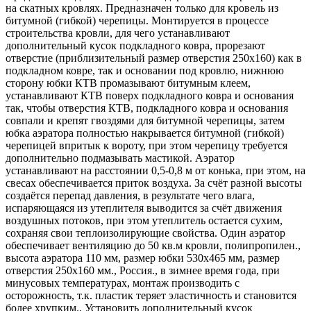
на скатных кровлях. Предназначен только для кровель из
битумной (гибкой) черепицы. Монтируется в процессе
строительства кровли, для чего устанавливают
дополнительный кусок подкладного ковра, прорезают
отверстие (приблизительный размер отверстия 250х160) как в
подкладном ковре, так и основании под кровлю, нижнюю
сторону юбки КТВ промазывают битумным клеем,
устанавливают КТВ поверх подкладного ковра и основания
так, чтобы отверстия КТВ, подкладного ковра и основания
совпали и крепят гвоздями для битумной черепицы, затем
юбка аэратора полностью накрывается битумной (гибкой)
черепицей впритык к вороту, при этом черепицу требуется
дополнительно подмазывать мастикой. Аэратор
устанавливают на расстоянии 0,5-0,8 м от конька, при этом, на
свесах обеспечивается приток воздуха. За счёт разной высоты
создаётся перепад давления, в результате чего влага,
испаряющаяся из утеплителя выводится за счёт движения
воздушных потоков, при этом утеплитель остается сухим,
сохраняя свои теплоизолирующие свойства. Один аэратор
обеспечивает вентиляцию до 50 кв.м кровли, полипропилен.,
высота аэратора 110 мм, размер юбки 530х465 мм, размер
отверстия 250х160 мм., Россия., в зимнее время года, при
минусовых температурах, монтаж производить с
осторожность, т.к. пластик теряет эластичность и становится
более хрупким., Установить дополнительный кусок