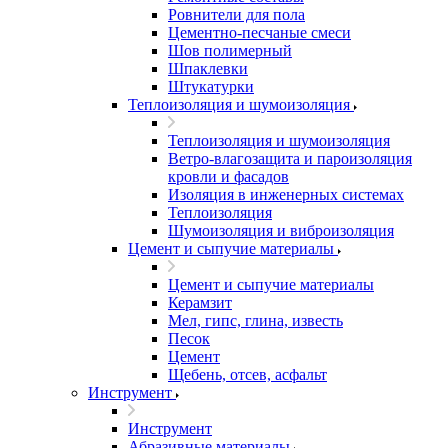
Ровнители для пола
Цементно-песчаные смеси
Шов полимерный
Шпаклевки
Штукатурки
Теплоизоляция и шумоизоляция
Теплоизоляция и шумоизоляция
Ветро-влагозащита и пароизоляция
кровли и фасадов
Изоляция в инженерных системах
Теплоизоляция
Шумоизоляция и виброизоляция
Цемент и сыпучие материалы
Цемент и сыпучие материалы
Керамзит
Мел, гипс, глина, известь
Песок
Цемент
Щебень, отсев, асфальт
Инструмент
Инструмент
Абразивные материалы