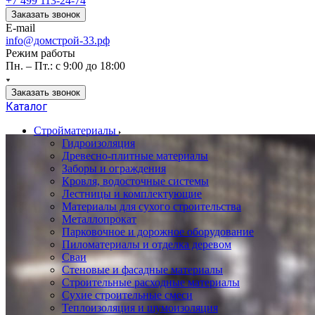
+7 499 113-24-74
Заказать звонок
E-mail
info@домстрой-33.рф
Режим работы
Пн. – Пт.: с 9:00 до 18:00
Заказать звонок
Каталог
Стройматериалы
Гидроизоляция
Древесно-плитные материалы
Заборы и ограждения
Кровля, водосточные системы
Лестницы и комплектующие
Материалы для сухого строительства
Металлопрокат
Парковочное и дорожное оборудование
Пиломатериалы и отделка деревом
Сваи
Стеновые и фасадные материалы
Строительные расходные материалы
Сухие строительные смеси
Теплоизоляция и шумоизоляция