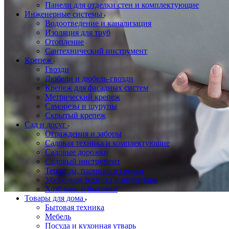
Панели для отделки стен и комплектующие
Инженерные системы
Водоотведение и канализация
Изоляция для труб
Отопление
Сантехнический инструмент
Крепеж
Гвозди
Дюбели и дюбель-гвозди
Крепеж для фасадных систем
Метрический крепеж
Саморезы и шурупы
Скрытый крепеж
Сад и досуг
Ограждения и заборы
Садовая техника и комплектующие
Садовые дорожки
Садовый инструмент
Теплицы, парники и грядки
Уборочная техника и инвентарь
Хозблоки и бытовки
Товары для дома
Бытовая техника
Мебель
Посуда и кухонная утварь