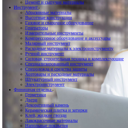
Цемент и сыпучие материалы
Инструмент
Абразивные материалы
Высотные конструкции
Газовое и сварочное оборудование
Генераторы
Измерительные инструменты
Компрессорное оборудование и аксессуары
Малярный инструмент
Расходные материалы к электроинструменту
Ручной инструмент
Силовая, строительная техника и комплектующие
Специализированный инструмент
Спецодежда и средства защиты
Хозтовары и расходные материалы
Штукатурный инструмент
Электроинструмент
Финишная отделка
Герметики
Двери
Декоративный камень
Керамическая плитка и затирки
Клей, жидкие гвозди
Лакокрасочные материалы
Напольные покрытия