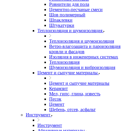
Ровнители для пола
Цементно-песчаные смеси
Шов полимерный
Шпаклевки
Штукатурки
Теплоизоляция и шумоизоляция
Теплоизоляция и шумоизоляция
Ветро-влагозащита и пароизоляция
кровли и фасадов
Изоляция в инженерных системах
Теплоизоляция
Шумоизоляция и виброизоляция
Цемент и сыпучие материалы
Цемент и сыпучие материалы
Керамзит
Мел, гипс, глина, известь
Песок
Цемент
Щебень, отсев, асфальт
Инструмент
Инструмент
Абразивные материалы