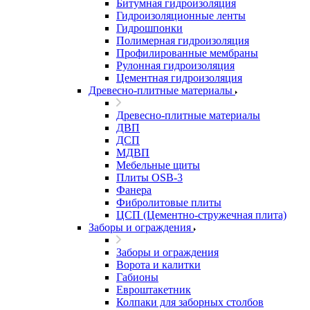
Битумная гидроизоляция
Гидроизоляционные ленты
Гидрошпонки
Полимерная гидроизоляция
Профилированные мембраны
Рулонная гидроизоляция
Цементная гидроизоляция
Древесно-плитные материалы
Древесно-плитные материалы
ДВП
ДСП
МДВП
Мебельные щиты
Плиты OSB-3
Фанера
Фибролитовые плиты
ЦСП (Цементно-стружечная плита)
Заборы и ограждения
Заборы и ограждения
Ворота и калитки
Габионы
Евроштакетник
Колпаки для заборных столбов