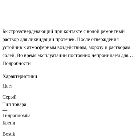
Быстрозатвердевающий при контакте с водой ремонтный
раствор для ликвидации протечек. После отверждения
устойчив к атмосферным воздействиям, морозу и растворам
солей. Во время эксплуатации постоянно непроницаем для
воды. Используется для быстрой ликвидации протечек воды и
Подробности
остановки напорных течей в бетонных, цементных,
Характеристики
кирпичных конструкциях свободных от гипсовых
Цвет
включений., горсть сухой смеси Puder-Ex слепить в комок.
—
Данный комок очень быстро с усилием прижать к месту
Серый
протечки и удерживать до тех пор, пока вода не остановится.,
Тип товара
—
Puder-Ex быстро смешать с водой для получения густой массы
Гидропломба
и сразу использовать как замазку для ликвидации протечки.,
Бренд
После ликвидации течей и остановки поступления воды, для
—
Bostik
предотвращения проникновения воды сквозь строительную