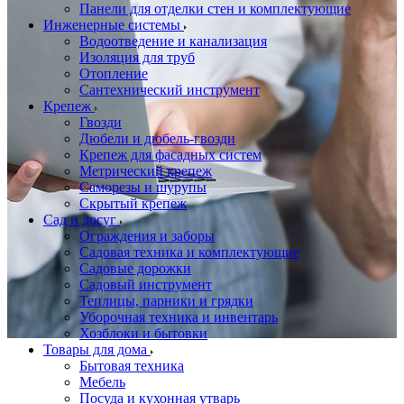
Панели для отделки стен и комплектующие
Инженерные системы
Водоотведение и канализация
Изоляция для труб
Отопление
Сантехнический инструмент
Крепеж
Гвозди
Дюбели и дюбель-гвозди
Крепеж для фасадных систем
Метрический крепеж
Саморезы и шурупы
Скрытый крепеж
Сад и досуг
Ограждения и заборы
Садовая техника и комплектующие
Садовые дорожки
Садовый инструмент
Теплицы, парники и грядки
Уборочная техника и инвентарь
Хозблоки и бытовки
Товары для дома
Бытовая техника
Мебель
Посуда и кухонная утварь