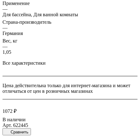
Применение
конструкцию и увеличения срока эксплуатации, необходимо
—
выполнить дополнительное гидроизоляционное покрытие на
Для бассейна, Для ванной комнаты
всю реконструируемую поверхность.
Страна-производитель
—
Германия
Вес, кг
—
1,05
Все характеристики
Цена действительна только для интернет-магазина и может
отличаться от цен в розничных магазинах
1072 ₽
В наличии
Арт.
622445
Сравнить