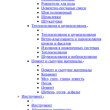
Ровнители для пола
Цементно-песчаные смеси
Шов полимерный
Шпаклевки
Штукатурки
Теплоизоляция и шумоизоляция
Теплоизоляция и шумоизоляция
Ветро-влагозащита и пароизоляция
кровли и фасадов
Изоляция в инженерных системах
Теплоизоляция
Шумоизоляция и виброизоляция
Цемент и сыпучие материалы
Цемент и сыпучие материалы
Керамзит
Мел, гипс, глина, известь
Песок
Цемент
Щебень, отсев, асфальт
Инструмент
Инструмент
Абразивные материалы