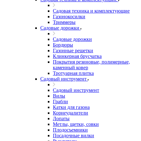
Садовая техника и комплектующие
Газонокосилки
Триммеры
Садовые дорожки
Садовые дорожки
Бордюры
Газонные решетки
Клинкерная брусчатка
Покрытия резиновые, полимерные,
каменный ковер
Тротуарная плитка
Садовый инструмент
Садовый инструмент
Вилы
Грабли
Катки для газона
Корнеудалители
Лопаты
Метлы, щетки, совки
Плодосъемники
Посадочные вилки