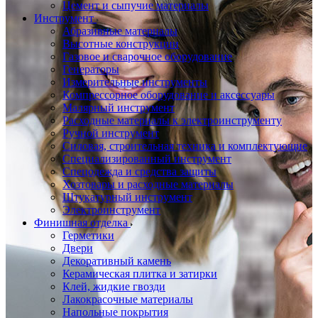
Цемент и сыпучие материалы
Инструмент
Абразивные материалы
Высотные конструкции
Газовое и сварочное оборудование
Генераторы
Измерительные инструменты
Компрессорное оборудование и аксессуары
Малярный инструмент
Расходные материалы к электроинструменту
Ручной инструмент
Силовая, строительная техника и комплектующие
Специализированный инструмент
Спецодежда и средства защиты
Хозтовары и расходные материалы
Штукатурный инструмент
Электроинструмент
Финишная отделка
Герметики
Двери
Декоративный камень
Керамическая плитка и затирки
Клей, жидкие гвозди
Лакокрасочные материалы
Напольные покрытия