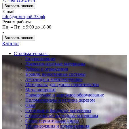
+7 499 113-24-74
Заказать звонок
E-mail
info@домстрой-33.рф
Режим работы
Пн. – Пт.: с 9:00 до 18:00
Заказать звонок
Каталог
Стройматериалы
Гидроизоляция
Древесно-плитные материалы
Заборы и ограждения
Кровля, водосточные системы
Лестницы и комплектующие
Материалы для сухого строительства
Металлопрокат
Парковочное и дорожное оборудование
Пиломатериалы и отделка деревом
Сваи
Стеновые и фасадные материалы
Строительные расходные материалы
Сухие строительные смеси
Теплоизоляция и шумоизоляция