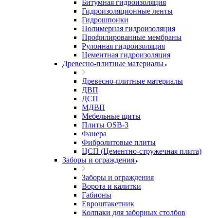
Битумная гидроизоляция
Гидроизоляционные ленты
Гидрошпонки
Полимерная гидроизоляция
Профилированные мембраны
Рулонная гидроизоляция
Цементная гидроизоляция
Древесно-плитные материалы
Древесно-плитные материалы
ДВП
ДСП
МДВП
Мебельные щиты
Плиты OSB-3
Фанера
Фибролитовые плиты
ЦСП (Цементно-стружечная плита)
Заборы и ограждения
Заборы и ограждения
Ворота и калитки
Габионы
Евроштакетник
Колпаки для заборных столбов