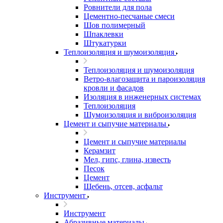
Ровнители для пола
Цементно-песчаные смеси
Шов полимерный
Шпаклевки
Штукатурки
Теплоизоляция и шумоизоляция
Теплоизоляция и шумоизоляция
Ветро-влагозащита и пароизоляция
кровли и фасадов
Изоляция в инженерных системах
Теплоизоляция
Шумоизоляция и виброизоляция
Цемент и сыпучие материалы
Цемент и сыпучие материалы
Керамзит
Мел, гипс, глина, известь
Песок
Цемент
Щебень, отсев, асфальт
Инструмент
Инструмент
Абразивные материалы