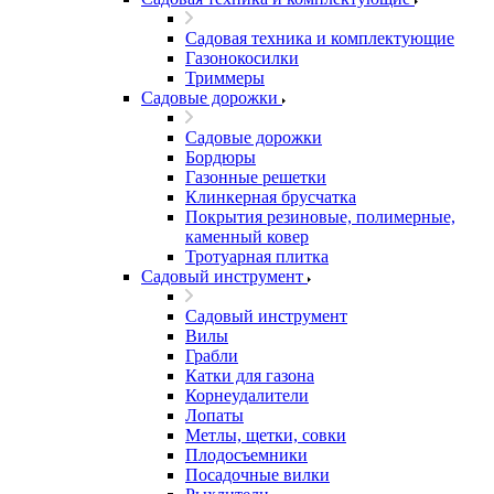
Садовая техника и комплектующие
Газонокосилки
Триммеры
Садовые дорожки
Садовые дорожки
Бордюры
Газонные решетки
Клинкерная брусчатка
Покрытия резиновые, полимерные,
каменный ковер
Тротуарная плитка
Садовый инструмент
Садовый инструмент
Вилы
Грабли
Катки для газона
Корнеудалители
Лопаты
Метлы, щетки, совки
Плодосъемники
Посадочные вилки