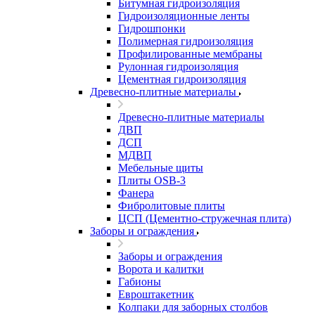
Битумная гидроизоляция
Гидроизоляционные ленты
Гидрошпонки
Полимерная гидроизоляция
Профилированные мембраны
Рулонная гидроизоляция
Цементная гидроизоляция
Древесно-плитные материалы
Древесно-плитные материалы
ДВП
ДСП
МДВП
Мебельные щиты
Плиты OSB-3
Фанера
Фибролитовые плиты
ЦСП (Цементно-стружечная плита)
Заборы и ограждения
Заборы и ограждения
Ворота и калитки
Габионы
Евроштакетник
Колпаки для заборных столбов