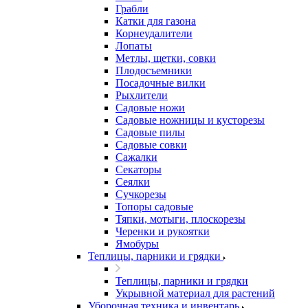
Грабли
Катки для газона
Корнеудалители
Лопаты
Метлы, щетки, совки
Плодосъемники
Посадочные вилки
Рыхлители
Садовые ножи
Садовые ножницы и кусторезы
Садовые пилы
Садовые совки
Сажалки
Секаторы
Сеялки
Сучкорезы
Топоры садовые
Тяпки, мотыги, плоскорезы
Черенки и рукоятки
Ямобуры
Теплицы, парники и грядки
Теплицы, парники и грядки
Укрывной материал для растений
Уборочная техника и инвентарь