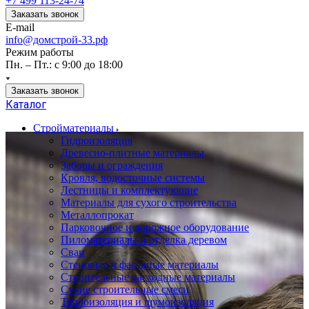
+7 499 113-24-74
Заказать звонок
E-mail
info@домстрой-33.рф
Режим работы
Пн. – Пт.: с 9:00 до 18:00
Заказать звонок
Каталог
Стройматериалы
Гидроизоляция
Древесно-плитные материалы
Заборы и ограждения
Кровля, водосточные системы
Лестницы и комплектующие
Материалы для сухого строительства
Металлопрокат
Парковочное и дорожное оборудование
Пиломатериалы и отделка деревом
Сваи
Стеновые и фасадные материалы
Строительные расходные материалы
Сухие строительные смеси
Теплоизоляция и шумоизоляция