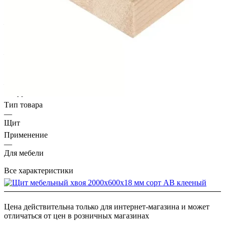
18
специалистом.
Длина, мм
—
2000
Ширина, мм
—
600
Цвет
—
Натуральный
Тип товара
—
Щит
Применение
—
Для мебели
Все характеристики
Цена действительна только для интернет-магазина и может
отличаться от цен в розничных магазинах