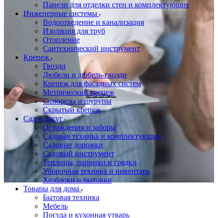
Панели для отделки стен и комплектующие
Инженерные системы
Водоотведение и канализация
Изоляция для труб
Отопление
Сантехнический инструмент
Крепеж
Гвозди
Дюбели и дюбель-гвозди
Крепеж для фасадных систем
Метрический крепеж
Саморезы и шурупы
Скрытый крепеж
Сад и досуг
Ограждения и заборы
Садовая техника и комплектующие
Садовые дорожки
Садовый инструмент
Теплицы, парники и грядки
Уборочная техника и инвентарь
Хозблоки и бытовки
Товары для дома
Бытовая техника
Мебель
Посуда и кухонная утварь