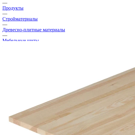
—
Продукты
—
Стройматериалы
—
Древесно-плитные материалы
—
Мебельные щиты
—
Щит мебельный хвоя 2000х600х18 мм сорт АВ клееный
Рекомендуем