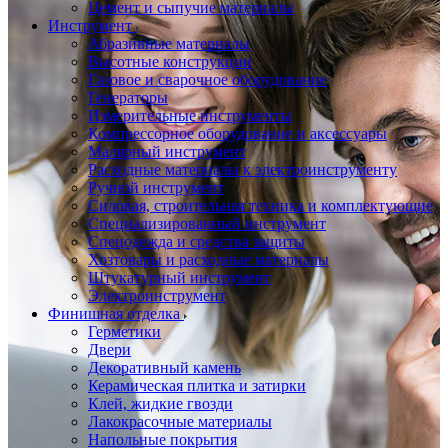
Цемент и сыпучие материалы
Инструмент
Абразивные материалы
Высотные конструкции
Газовое и сварочное оборудование
Генераторы
Измерительные инструменты
Компрессорное оборудование и аксессуары
Малярный инструмент
Расходные материалы к электроинструменту
Ручной инструмент
Силовая, строительная техника и комплектующие
Специализированный инструмент
Спецодежда и средства защиты
Хозтовары и расходные материалы
Штукатурный инструмент
Электроинструмент
Финишная отделка
Герметики
Двери
Декоративный камень
Керамическая плитка и затирки
Клей, жидкие гвозди
Лакокрасочные материалы
Напольные покрытия