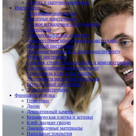
Цемент и сыпучие материалы
Инструмент
Абразивные материалы
Высотные конструкции
Газовое и сварочное оборудование
Генераторы
Измерительные инструменты
Компрессорное оборудование и аксессуары
Малярный инструмент
Расходные материалы к электроинструменту
Ручной инструмент
Силовая, строительная техника и комплектующие
Специализированный инструмент
Спецодежда и средства защиты
Хозтовары и расходные материалы
Штукатурный инструмент
Электроинструмент
Финишная отделка
Герметики
Двери
Декоративный камень
Керамическая плитка и затирки
Клей, жидкие гвозди
Лакокрасочные материалы
Напольные покрытия