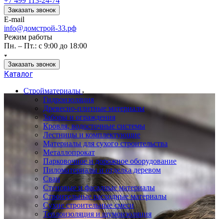
+7 499 113-24-74
Заказать звонок
E-mail
info@домстрой-33.рф
Режим работы
Пн. – Пт.: с 9:00 до 18:00
Заказать звонок
Каталог
Стройматериалы
Гидроизоляция
Древесно-плитные материалы
Заборы и ограждения
Кровля, водосточные системы
Лестницы и комплектующие
Материалы для сухого строительства
Металлопрокат
Парковочное и дорожное оборудование
Пиломатериалы и отделка деревом
Сваи
Стеновые и фасадные материалы
Строительные расходные материалы
Сухие строительные смеси
Теплоизоляция и шумоизоляция