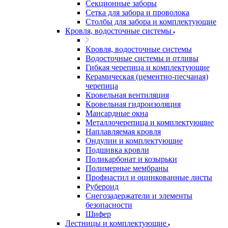
Секционные заборы
Сетка для забора и проволока
Столбы для забора и комплектующие
Кровля, водосточные системы
Кровля, водосточные системы
Водосточные системы и отливы
Гибкая черепица и комплектующие
Керамическая (цементно-песчаная)
черепица
Кровельная вентиляция
Кровельная гидроизоляция
Мансардные окна
Металлочерепица и комплектующие
Наплавляемая кровля
Ондулин и комплектующие
Подшивка кровли
Поликарбонат и козырьки
Полимерные мембраны
Профнастил и оцинкованные листы
Рубероид
Снегозадержатели и элементы
безопасности
Шифер
Лестницы и комплектующие