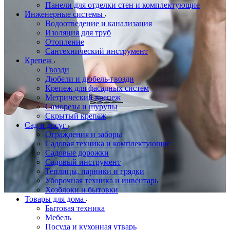
Панели для отделки стен и комплектующие
Инженерные системы
Водоотведение и канализация
Изоляция для труб
Отопление
Сантехнический инструмент
Крепеж
Гвозди
Дюбели и дюбель-гвозди
Крепеж для фасадных систем
Метрический крепеж
Саморезы и шурупы
Скрытый крепеж
Сад и досуг
Ограждения и заборы
Садовая техника и комплектующие
Садовые дорожки
Садовый инструмент
Теплицы, парники и грядки
Уборочная техника и инвентарь
Хозблоки и бытовки
Товары для дома
Бытовая техника
Мебель
Посуда и кухонная утварь