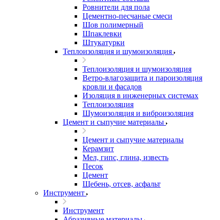
Ровнители для пола
Цементно-песчаные смеси
Шов полимерный
Шпаклевки
Штукатурки
Теплоизоляция и шумоизоляция
Теплоизоляция и шумоизоляция
Ветро-влагозащита и пароизоляция
кровли и фасадов
Изоляция в инженерных системах
Теплоизоляция
Шумоизоляция и виброизоляция
Цемент и сыпучие материалы
Цемент и сыпучие материалы
Керамзит
Мел, гипс, глина, известь
Песок
Цемент
Щебень, отсев, асфальт
Инструмент
Инструмент
Абразивные материалы