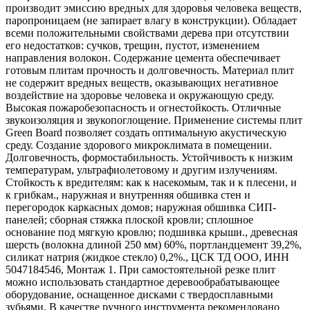
производит эмиссию вредных для здоровья человека веществ,
паропроницаем (не запирает влагу в конструкции). Обладает
всеми положительными свойствами дерева при отсутствии
его недостатков: сучков, трещин, пустот, изменением
направления волокон. Содержание цемента обеспечивает
готовым плитам прочность и долговечность. Материал плит
не содержит вредных веществ, оказывающих негативное
воздействие на здоровье человека и окружающую среду.
Высокая пожаробезопасность и огнестойкость. Отличные
звукоизоляция и звукопоглощение. Применение системы плит
Green Board позволяет создать оптимальную акустическую
среду. Создание здорового микроклимата в помещении.
Долговечность, формостабильность. Устойчивость к низким
температурам, ультрафиолетовому и другим излучениям.
Стойкость к вредителям: как к насекомым, так и к плесени, и
к грибкам., наружная и внутренняя обшивка стен и
перегородок каркасных домов; наружная обшивка СИП-
панелей; сборная стяжка плоской кровли; сплошное
основание под мягкую кровлю; подшивка крыши., древесная
шерсть (волокна длиной 250 мм) 60%, портландцемент 39,2%,
силикат натрия (жидкое стекло) 0,2%., ЦСК ТД ООО, ИНН
5047184546, Монтаж 1. При самостоятельной резке плит
можно использовать стандартное деревообрабатывающее
оборудование, оснащенное дисками с твердосплавными
зубьями. В качестве ручного инструмента рекомендовано