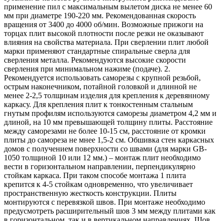
применение пил с максимальным вылетом диска не менее 60
мм при диаметре 190-220 мм. Рекомендованная скорость
вращения от 3400 до 4000 об/мин. Возможные прижоги на
торцах плит высокой плотности после резки не оказывают
влияния на свойства материала. При сверлении плит любой
марки применяют стандартные спиральные сверла для
сверления металла. Рекомендуются высокие скорости
сверления при минимальном нажиме (подаче). 2.
Рекомендуется использовать саморезы с крупной резьбой,
острым наконечником, потайной головкой и длинной не
менее 2-2,5 толщинам изделия для крепления к деревянному
каркасу. Для крепления плит к тонкостенным стальным
гнутым профилям используются саморезы диаметром 4,2 мм и
длиной, на 10 мм превышающей толщину плиты. Расстояние
между саморезами не более 10-15 см, расстояние от кромки
плиты до самореза не мнее 1,5-2 см. Обшивка стен каркасных
домов с получением поверхности со швами (для марки GB-
1050 толщиной 10 или 12 мм.) – монтаж плит необходимо
вести в горизонтальном направлении, перпендикулярно
стойкам каркаса. При таком способе монтажа 1 плита
крепится к 4-5 стойкам одновременно, что увеличивает
пространственную жесткость конструкции. Плиты
монтируются с перевязкой швов. При монтаже необходимо
предусмотреть расширительный шов 3 мм между плитами как
в горизонтальном, так и в вертикальном направлениях. Шов