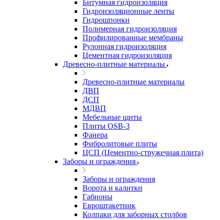
Битумная гидроизоляция
Гидроизоляционные ленты
Гидрошпонки
Полимерная гидроизоляция
Профилированные мембраны
Рулонная гидроизоляция
Цементная гидроизоляция
Древесно-плитные материалы
Древесно-плитные материалы
ДВП
ДСП
МДВП
Мебельные щиты
Плиты OSB-3
Фанера
Фибролитовые плиты
ЦСП (Цементно-стружечная плита)
Заборы и ограждения
Заборы и ограждения
Ворота и калитки
Габионы
Евроштакетник
Колпаки для заборных столбов