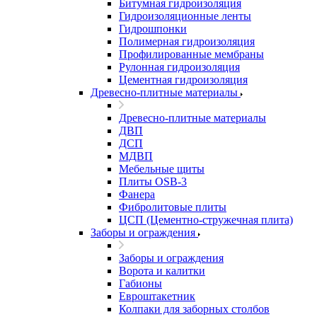
Битумная гидроизоляция
Гидроизоляционные ленты
Гидрошпонки
Полимерная гидроизоляция
Профилированные мембраны
Рулонная гидроизоляция
Цементная гидроизоляция
Древесно-плитные материалы
Древесно-плитные материалы
ДВП
ДСП
МДВП
Мебельные щиты
Плиты OSB-3
Фанера
Фибролитовые плиты
ЦСП (Цементно-стружечная плита)
Заборы и ограждения
Заборы и ограждения
Ворота и калитки
Габионы
Евроштакетник
Колпаки для заборных столбов