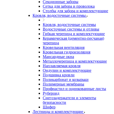
Секционные заборы
Сетка для забора и проволока
Столбы для забора и комплектующие
Кровля, водосточные системы
Кровля, водосточные системы
Водосточные системы и отливы
Гибкая черепица и комплектующие
Керамическая (цементно-песчаная)
черепица
Кровельная вентиляция
Кровельная гидроизоляция
Мансардные окна
Металлочерепица и комплектующие
Наплавляемая кровля
Ондулин и комплектующие
Подшивка кровли
Поликарбонат и козырьки
Полимерные мембраны
Профнастил и оцинкованные листы
Рубероид
Снегозадержатели и элементы
безопасности
Шифер
Лестницы и комплектующие