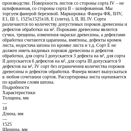
производстве. Поверхность листов со стороны сорта IV – не
шлифованная, со стороны сорта II – шлифованная. Мы
торгуем фанерой березовой. Маркировка: Фанера ФК, II/IV,
Е1, Ш 1, 1525х1525х18, Е (элита), I, II, III, IV. Сорта
различаются по количеству допустимых пороков древесины и
дефектов обработки на м². Пороками древесины явлются
сучки, трещины, изменения окраски древесины, а дефектами
обработки считаются царапины, вмятины, дефекты кромок
листа, недостача шпона по кромке листа и т.д. Сорт Е не
должен иметь видимых пороков древесины и дефектов
обработки, для сорта I допускается 3 дефекта на м², для сорта
II допускается 6 дефектов на м², для сорта III допускается 9
дефектов на м², IV сорт без ограничения количества пороков
древесины и дефектов обработки. Фанера может выпускаться
в любом сочетании сортов. Рассортировка листа оценивается
по крайним слоям шпона.
Подробности
Характеристики
Толщина, мм
—
18
Длина, мм
—
1525
Ширина, мм