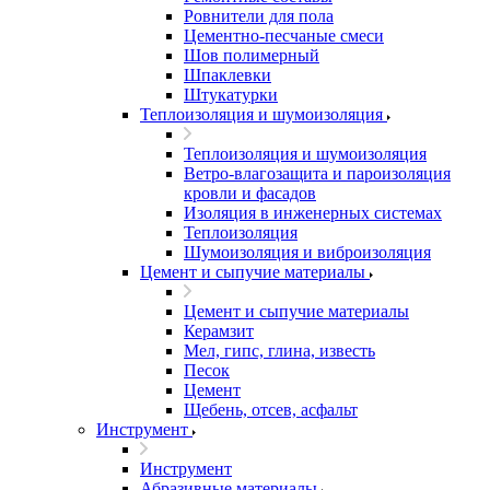
Ровнители для пола
Цементно-песчаные смеси
Шов полимерный
Шпаклевки
Штукатурки
Теплоизоляция и шумоизоляция
Теплоизоляция и шумоизоляция
Ветро-влагозащита и пароизоляция
кровли и фасадов
Изоляция в инженерных системах
Теплоизоляция
Шумоизоляция и виброизоляция
Цемент и сыпучие материалы
Цемент и сыпучие материалы
Керамзит
Мел, гипс, глина, известь
Песок
Цемент
Щебень, отсев, асфальт
Инструмент
Инструмент
Абразивные материалы