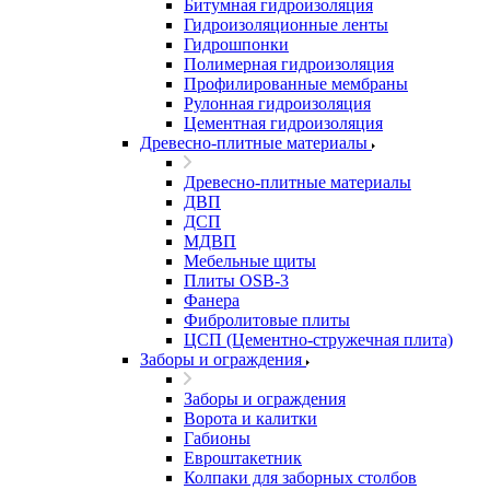
Битумная гидроизоляция
Гидроизоляционные ленты
Гидрошпонки
Полимерная гидроизоляция
Профилированные мембраны
Рулонная гидроизоляция
Цементная гидроизоляция
Древесно-плитные материалы
Древесно-плитные материалы
ДВП
ДСП
МДВП
Мебельные щиты
Плиты OSB-3
Фанера
Фибролитовые плиты
ЦСП (Цементно-стружечная плита)
Заборы и ограждения
Заборы и ограждения
Ворота и калитки
Габионы
Евроштакетник
Колпаки для заборных столбов