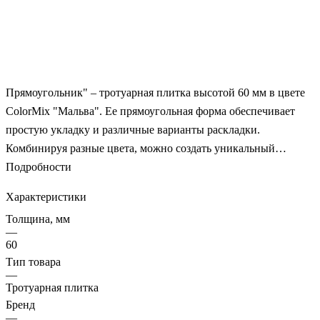
Прямоугольник" – тротуарная плитка высотой 60 мм в цвете
ColorMix "Мальва". Ее прямоугольная форма обеспечивает
простую укладку и различные варианты раскладки.
Комбинируя разные цвета, можно создать уникальный
рисунок мощения. Классический выбор для облицовки
Подробности
участка., Продукция с верхним слоем, окрашенным по
Характеристики
технологии Color mix – неоднородна в отличие от
Толщина, мм
монопрокраса. Нельзя судить по цвету отдельно взятого
—
элемента, на другом элементе рисунок и цвет будет другой, а
60
на третьем — третий. Только в объеме мощения виден
Тип товара
—
рисунок.
Тротуарная плитка
Бренд
—