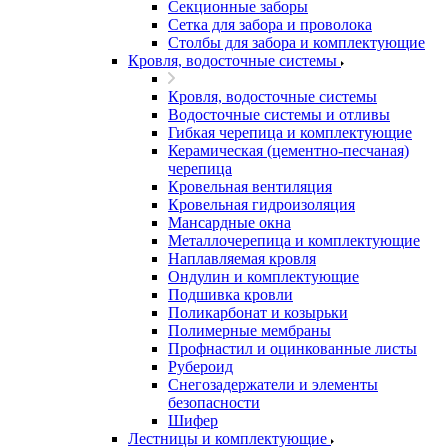
Секционные заборы
Сетка для забора и проволока
Столбы для забора и комплектующие
Кровля, водосточные системы
Кровля, водосточные системы
Водосточные системы и отливы
Гибкая черепица и комплектующие
Керамическая (цементно-песчаная)
черепица
Кровельная вентиляция
Кровельная гидроизоляция
Мансардные окна
Металлочерепица и комплектующие
Наплавляемая кровля
Ондулин и комплектующие
Подшивка кровли
Поликарбонат и козырьки
Полимерные мембраны
Профнастил и оцинкованные листы
Рубероид
Снегозадержатели и элементы
безопасности
Шифер
Лестницы и комплектующие