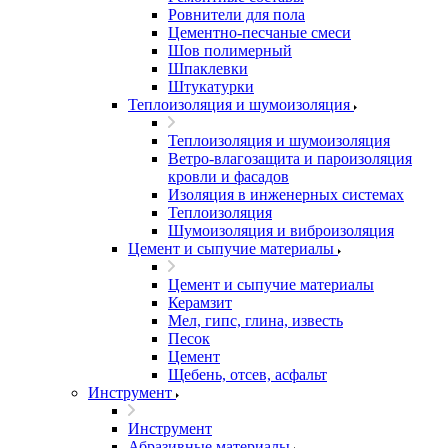
Ровнители для пола
Цементно-песчаные смеси
Шов полимерный
Шпаклевки
Штукатурки
Теплоизоляция и шумоизоляция
Теплоизоляция и шумоизоляция
Ветро-влагозащита и пароизоляция
кровли и фасадов
Изоляция в инженерных системах
Теплоизоляция
Шумоизоляция и виброизоляция
Цемент и сыпучие материалы
Цемент и сыпучие материалы
Керамзит
Мел, гипс, глина, известь
Песок
Цемент
Щебень, отсев, асфальт
Инструмент
Инструмент
Абразивные материалы