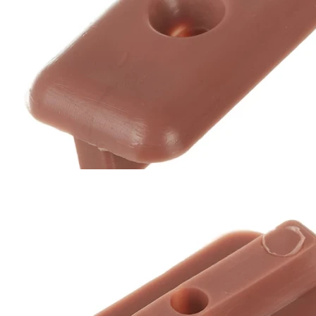
Клипса монтажная пластиковая Corsa Deco используется для
крепления террасной доски из ДПК на лагах при укладке
покрытия в местах, где возможно частый контакт крепежа с
водой. Для крепления используются саморезы 30х4 мм.,