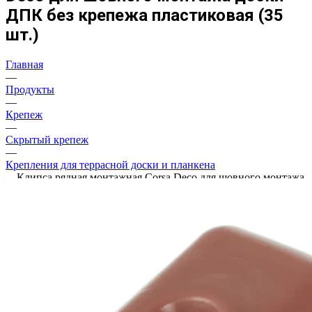
ДПК без крепежа пластиковая (35
шт.)
Главная
—
Продукты
—
Крепеж
—
Скрытый крепеж
—
Крепления для террасной доски и планкена
—
Клипса рядная монтажная Corsa Deco для шовного монтажа
доски ДПК без крепежа пластиковая (35 шт.)
Новинка