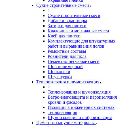
Укрывные пленки
Сухие строительные смеси
Сухие строительные смеси
Добавки в растворы
Затирки для плитки
Кладочные и монтажные смеси
Клей для плитки
Комплектующие для штукатурных
работ и выравнивания полов
Ремонтные составы
Ровнители для пола
Цементно-песчаные смеси
Шов полимерный
Шпаклевки
Штукатурки
Теплоизоляция и шумоизоляция
Теплоизоляция и шумоизоляция
Ветро-влагозащита и пароизоляция
кровли и фасадов
Изоляция в инженерных системах
Теплоизоляция
Шумоизоляция и виброизоляция
Цемент и сыпучие материалы