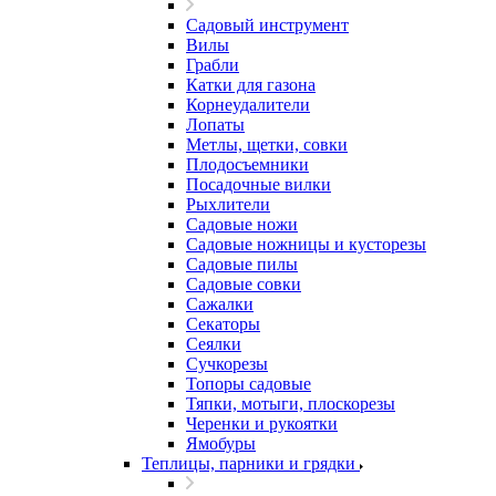
Садовый инструмент
Вилы
Грабли
Катки для газона
Корнеудалители
Лопаты
Метлы, щетки, совки
Плодосъемники
Посадочные вилки
Рыхлители
Садовые ножи
Садовые ножницы и кусторезы
Садовые пилы
Садовые совки
Сажалки
Секаторы
Сеялки
Сучкорезы
Топоры садовые
Тяпки, мотыги, плоскорезы
Черенки и рукоятки
Ямобуры
Теплицы, парники и грядки