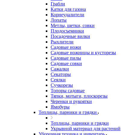
Грабли
Катки для газона
Корнеудалители
Лопаты
Метлы, щетки, совки
Плодосъемники
Посадочные вилки
Рыхлители
Садовые ножи
Садовые ножницы и кусторезы
Садовые пилы
Садовые совки
Сажалки
Секаторы
Сеялки
Сучкорезы
Топоры садовые
Тяпки, мотыги, плоскорезы
Черенки и рукоятки
Ямобуры
Теплицы, парники и грядки
Теплицы, парники и грядки
Укрывной материал для растений
Уборочная техника и инвентарь