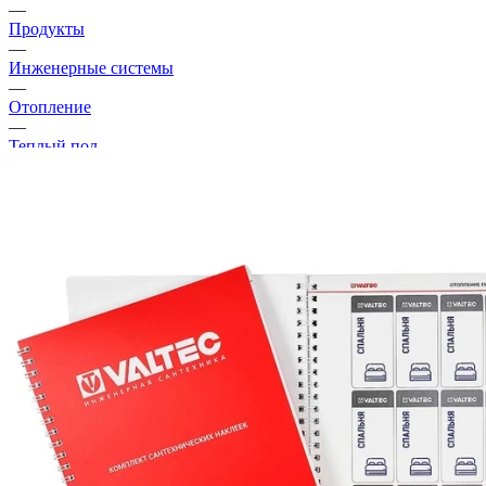
—
Продукты
—
Инженерные системы
—
Отопление
—
Теплый пол
—
Комплект наклеек сантехнических Valtec (NVTPBC)
Новинка