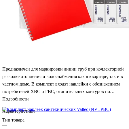
Предназначен для маркировки линии труб при коллекторной
разводке отопления и водоснабжения как в квартире, так и в
частном доме. В комплект входят наклейки с обозначением
потребителей ХВС и ГВС, отопительных контуров по
помещениям и труб в самой котельной. Размещать наклейки
Подробности
можно на теплоизоляции труб, защитных втулках, а также
Характеристики
прямо на самом коллекторе. Использование сантехнических
Тип товара
наклеек позволяет быстро понять всю логистику инженерных
—
систем, что удобно и для монтажника, и для конечного