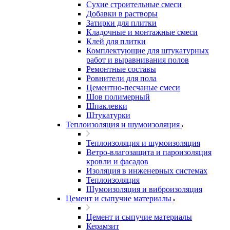
Сухие строительные смеси
Добавки в растворы
Затирки для плитки
Кладочные и монтажные смеси
Клей для плитки
Комплектующие для штукатурных
работ и выравнивания полов
Ремонтные составы
Ровнители для пола
Цементно-песчаные смеси
Шов полимерный
Шпаклевки
Штукатурки
Теплоизоляция и шумоизоляция
Теплоизоляция и шумоизоляция
Ветро-влагозащита и пароизоляция
кровли и фасадов
Изоляция в инженерных системах
Теплоизоляция
Шумоизоляция и виброизоляция
Цемент и сыпучие материалы
Цемент и сыпучие материалы
Керамзит