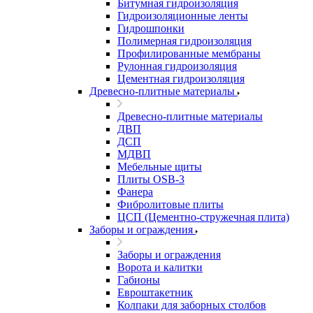
Битумная гидроизоляция
Гидроизоляционные ленты
Гидрошпонки
Полимерная гидроизоляция
Профилированные мембраны
Рулонная гидроизоляция
Цементная гидроизоляция
Древесно-плитные материалы
Древесно-плитные материалы
ДВП
ДСП
МДВП
Мебельные щиты
Плиты OSB-3
Фанера
Фибролитовые плиты
ЦСП (Цементно-стружечная плита)
Заборы и ограждения
Заборы и ограждения
Ворота и калитки
Габионы
Евроштакетник
Колпаки для заборных столбов