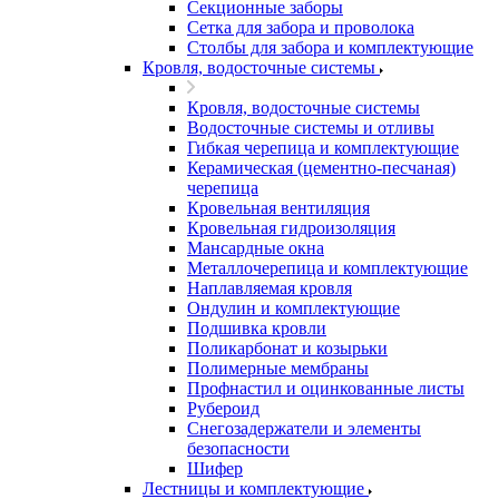
Секционные заборы
Сетка для забора и проволока
Столбы для забора и комплектующие
Кровля, водосточные системы
Кровля, водосточные системы
Водосточные системы и отливы
Гибкая черепица и комплектующие
Керамическая (цементно-песчаная)
черепица
Кровельная вентиляция
Кровельная гидроизоляция
Мансардные окна
Металлочерепица и комплектующие
Наплавляемая кровля
Ондулин и комплектующие
Подшивка кровли
Поликарбонат и козырьки
Полимерные мембраны
Профнастил и оцинкованные листы
Рубероид
Снегозадержатели и элементы
безопасности
Шифер
Лестницы и комплектующие