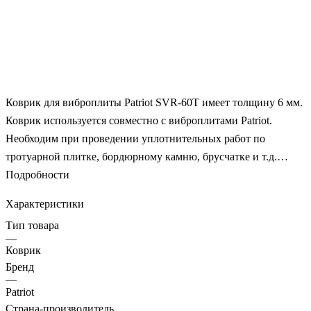
Коврик для виброплиты Patriot SVR-60T имеет толщину 6 мм.
Коврик используется совместно с виброплитами Patriot.
Необходим при проведении уплотнительных работ по
тротуарной плитке, бордюрному камню, брусчатке и т.д.
Применение такого коврика снизит вибрационную нагрузку
Подробности
на материал и не позволит повредить его, предотвратив тем
Характеристики
самым появление сколов и трещин.
Тип товара
—
Коврик
Бренд
—
Patriot
Страна-производитель