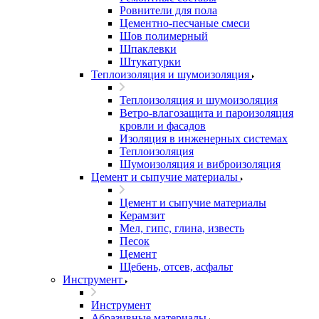
Ровнители для пола
Цементно-песчаные смеси
Шов полимерный
Шпаклевки
Штукатурки
Теплоизоляция и шумоизоляция
Теплоизоляция и шумоизоляция
Ветро-влагозащита и пароизоляция
кровли и фасадов
Изоляция в инженерных системах
Теплоизоляция
Шумоизоляция и виброизоляция
Цемент и сыпучие материалы
Цемент и сыпучие материалы
Керамзит
Мел, гипс, глина, известь
Песок
Цемент
Щебень, отсев, асфальт
Инструмент
Инструмент
Абразивные материалы