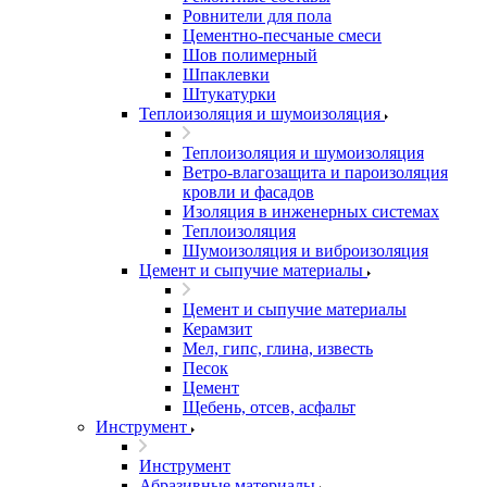
Ровнители для пола
Цементно-песчаные смеси
Шов полимерный
Шпаклевки
Штукатурки
Теплоизоляция и шумоизоляция
Теплоизоляция и шумоизоляция
Ветро-влагозащита и пароизоляция
кровли и фасадов
Изоляция в инженерных системах
Теплоизоляция
Шумоизоляция и виброизоляция
Цемент и сыпучие материалы
Цемент и сыпучие материалы
Керамзит
Мел, гипс, глина, известь
Песок
Цемент
Щебень, отсев, асфальт
Инструмент
Инструмент
Абразивные материалы