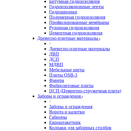
Битумная гидроизоляция
Гидроизоляционные ленты
Гидрошпонки
Полимерная гидроизоляция
Профилированные мембраны
Рулонная гидроизоляция
Цементная гидроизоляция
Древесно-плитные материалы
Древесно-плитные материалы
ДВП
ДСП
МДВП
Мебельные щиты
Плиты OSB-3
Фанера
Фибролитовые плиты
ЦСП (Цементно-стружечная плита)
Заборы и ограждения
Заборы и ограждения
Ворота и калитки
Габионы
Евроштакетник
Колпаки для заборных столбов