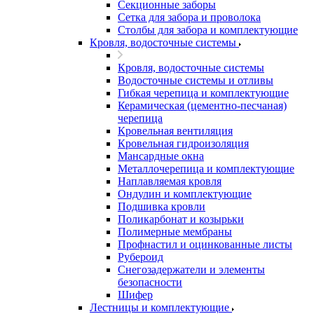
Секционные заборы
Сетка для забора и проволока
Столбы для забора и комплектующие
Кровля, водосточные системы
Кровля, водосточные системы
Водосточные системы и отливы
Гибкая черепица и комплектующие
Керамическая (цементно-песчаная)
черепица
Кровельная вентиляция
Кровельная гидроизоляция
Мансардные окна
Металлочерепица и комплектующие
Наплавляемая кровля
Ондулин и комплектующие
Подшивка кровли
Поликарбонат и козырьки
Полимерные мембраны
Профнастил и оцинкованные листы
Рубероид
Снегозадержатели и элементы
безопасности
Шифер
Лестницы и комплектующие