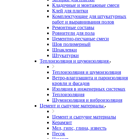
Кладочные и монтажные смеси
Клей для плитки
Комплектующие для штукатурных
работ и выравнивания полов
Ремонтные составы
Ровнители для пола
Цементно-песчаные смеси
Шов полимерный
Шпаклевки
Штукатурки
Теплоизоляция и шумоизоляция
Теплоизоляция и шумоизоляция
Ветро-влагозащита и пароизоляция
кровли и фасадов
Изоляция в инженерных системах
Теплоизоляция
Шумоизоляция и виброизоляция
Цемент и сыпучие материалы
Цемент и сыпучие материалы
Керамзит
Мел, гипс, глина, известь
Песок