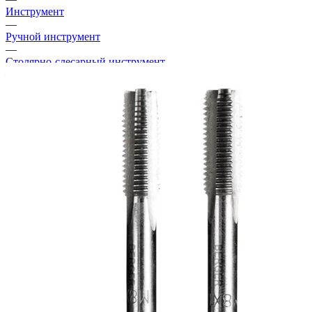
Инструмент
—
Ручной инструмент
—
Столярно-слесарный инструмент
—
Метчик метрический Berger BG М3х0,5 мм (BG1014) (2 шт.)
Хит