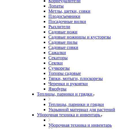
Корнеудалители
Лопаты
Метлы, щетки, совки
Плодосъемники
Посадочные вилки
Рыхлители
Садовые ножи
Садовые ножницы и кусторезы
Садовые пилы
Садовые совки
Сажалки
Секаторы
Сеялки
Сучкорезы
Топоры садовые
Тяпки, мотыги, плоскорезы
Черенки и рукоятки
Ямобуры
Теплицы, парники и грядки
Теплицы, парники и грядки
Укрывной материал для растений
Уборочная техника и инвентарь
Уборочная техника и инвентарь