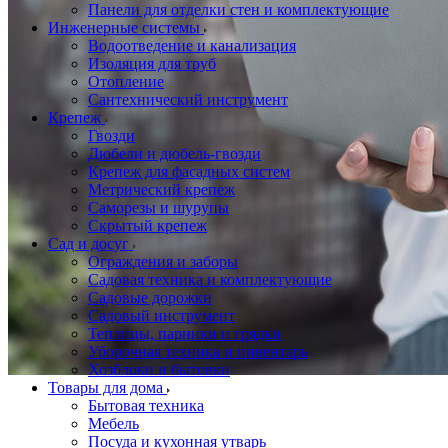
Панели для отделки стен и комплектующие
Инженерные системы
Водоотведение и канализация
Изоляция для труб
Отопление
Сантехнический инструмент
Крепеж
Гвозди
Дюбели и дюбель-гвозди
Крепеж для фасадных систем
Метрический крепеж
Саморезы и шурупы
Скрытый крепеж
Сад и досуг
Ограждения и заборы
Садовая техника и комплектующие
Садовые дорожки
Садовый инструмент
Теплицы, парники и грядки
Уборочная техника и инвентарь
Хозблоки и бытовки
Товары для дома
Бытовая техника
Мебель
Посуда и кухонная утварь