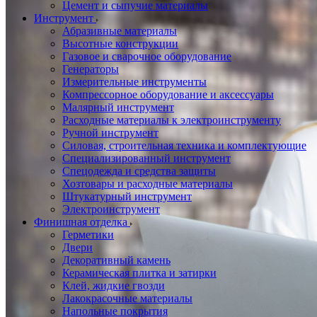
Цемент и сыпучие материалы
Инструмент
Абразивные материалы
Высотные конструкции
Газовое и сварочное оборудование
Генераторы
Измерительные инструменты
Компрессорное оборудование и аксессуары
Малярный инструмент
Расходные материалы к электроинструменту
Ручной инструмент
Силовая, строительная техника и комплектующие
Специализированный инструмент
Спецодежда и средства защиты
Хозтовары и расходные материалы
Штукатурный инструмент
Электроинструмент
Финишная отделка
Герметики
Двери
Декоративный камень
Керамическая плитка и затирки
Клей, жидкие гвозди
Лакокрасочные материалы
Напольные покрытия