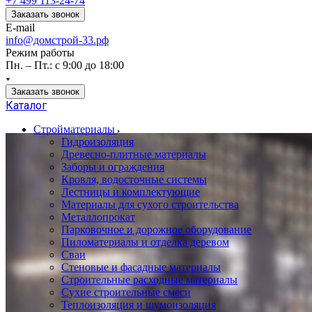
+7 499 113-24-74
Заказать звонок
E-mail
info@домстрой-33.рф
Режим работы
Пн. – Пт.: с 9:00 до 18:00
Заказать звонок
Каталог
Стройматериалы
Гидроизоляция
Древесно-плитные материалы
Заборы и ограждения
Кровля, водосточные системы
Лестницы и комплектующие
Материалы для сухого строительства
Металлопрокат
Парковочное и дорожное оборудование
Пиломатериалы и отделка деревом
Сваи
Стеновые и фасадные материалы
Строительные расходные материалы
Сухие строительные смеси
Теплоизоляция и шумоизоляция