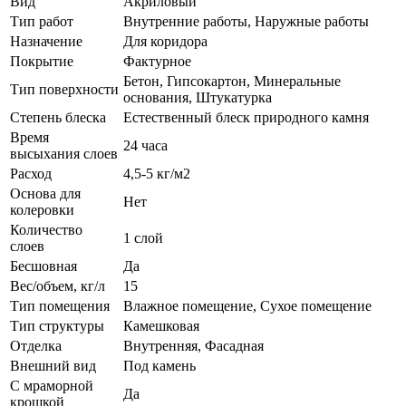
Вид
Акриловый
Тип работ
Внутренние работы, Наружные работы
Назначение
Для коридора
Покрытие
Фактурное
Бетон, Гипсокартон, Минеральные
Тип поверхности
основания, Штукатурка
Степень блеска
Естественный блеск природного камня
Время
24 часа
высыхания слоев
Расход
4,5-5 кг/м2
Основа для
Нет
колеровки
Количество
1 слой
слоев
Бесшовная
Да
Вес/объем, кг/л
15
Тип помещения
Влажное помещение, Сухое помещение
Тип структуры
Камешковая
Отделка
Внутренняя, Фасадная
Внешний вид
Под камень
С мраморной
Да
крошкой