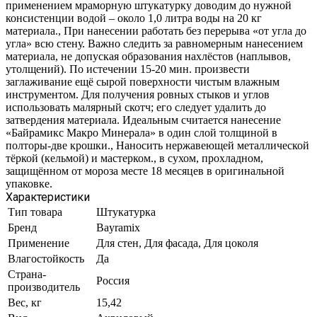
применением мраморную штукатурку доводим до нужной
консистенции водой – около 1,0 литра воды на 20 кг
материала., При нанесении работать без перерыва «от угла до
угла» всю стену. Важно следить за равномерным нанесением
материала, не допуская образования нахлёстов (наплывов,
утолщений). По истечении 15-20 мин. произвести
заглаживание ещё сырой поверхности чистым влажным
инструментом. Для получения ровных стыков и углов
использовать малярный скотч; его следует удалить до
затвердения материала. Идеальным считается нанесение
«Байрамикс Макро Минерала» в один слой толщиной в
полторы-две крошки., Наносить нержавеющей металлической
тёркой (кельмой) и мастерком., в сухом, прохладном,
защищённом от мороза месте 18 месяцев в оригинальной
упаковке.
Характеристики
Тип товара
Штукатурка
Бренд
Bayramix
Применение
Для стен, Для фасада, Для цоколя
Влагостойкость
Да
Страна-
Россия
производитель
Вес, кг
15,42