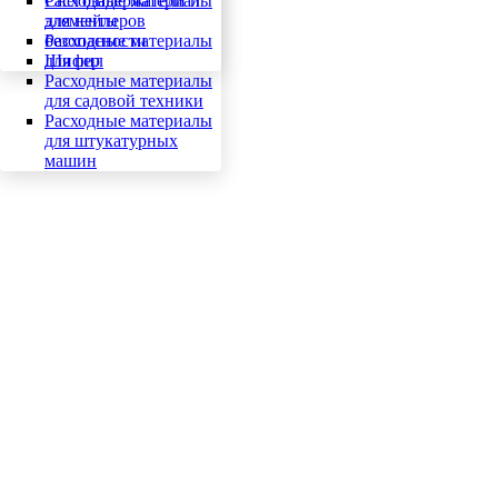
Снегозадержатели и
Расходные материалы
элементы
для нейлеров
безопасности
Расходные материалы
Шифер
для пил
Расходные материалы
для садовой техники
Расходные материалы
для штукатурных
машин