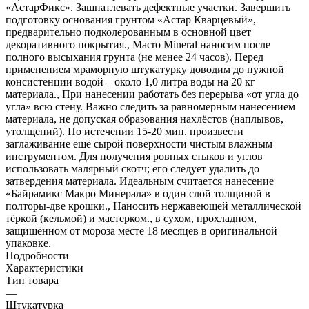
«АстарФикс». Зашпатлевать дефектные участки. Завершить
подготовку основания грунтом «Астар Кварцевый»,
предварительно подколерованным в основной цвет
декоративного покрытия., Macro Mineral наносим после
полного высыхания грунта (не менее 24 часов). Перед
применением мраморную штукатурку доводим до нужной
консистенции водой – около 1,0 литра воды на 20 кг
материала., При нанесении работать без перерыва «от угла до
угла» всю стену. Важно следить за равномерным нанесением
материала, не допуская образования нахлёстов (наплывов,
утолщений). По истечении 15-20 мин. произвести
заглаживание ещё сырой поверхности чистым влажным
инструментом. Для получения ровных стыков и углов
использовать малярный скотч; его следует удалить до
затвердения материала. Идеальным считается нанесение
«Байрамикс Макро Минерала» в один слой толщиной в
полторы-две крошки., Наносить нержавеющей металлической
тёркой (кельмой) и мастерком., в сухом, прохладном,
защищённом от мороза месте 18 месяцев в оригинальной
упаковке.
Подробности
Характеристики
Тип товара
—
Штукатурка