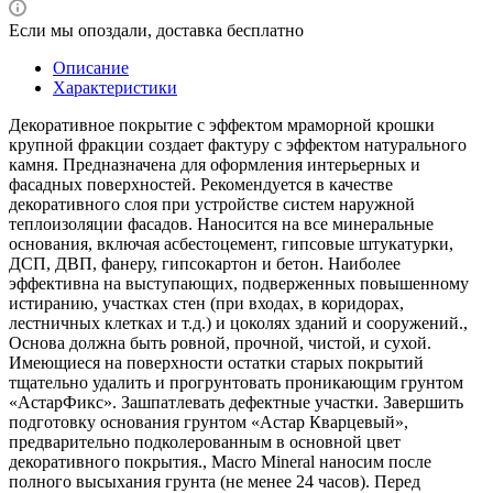
Если мы опоздали, доставка бесплатно
Описание
Характеристики
Декоративное покрытие с эффектом мраморной крошки
крупной фракции создает фактуру с эффектом натурального
камня. Предназначена для оформления интерьерных и
фасадных поверхностей. Рекомендуется в качестве
декоративного слоя при устройстве систем наружной
теплоизоляции фасадов. Наносится на все минеральные
основания, включая асбестоцемент, гипсовые штукатурки,
ДСП, ДВП, фанеру, гипсокартон и бетон. Наиболее
эффективна на выступающих, подверженных повышенному
истиранию, участках стен (при входах, в коридорах,
лестничных клетках и т.д.) и цоколях зданий и сооружений.,
Основа должна быть ровной, прочной, чистой, и сухой.
Имеющиеся на поверхности остатки старых покрытий
тщательно удалить и прогрунтовать проникающим грунтом
«АстарФикс». Зашпатлевать дефектные участки. Завершить
подготовку основания грунтом «Астар Кварцевый»,
предварительно подколерованным в основной цвет
декоративного покрытия., Macro Mineral наносим после
полного высыхания грунта (не менее 24 часов). Перед