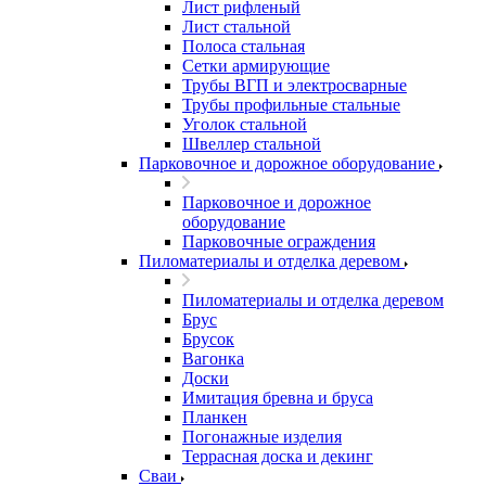
Лист рифленый
Лист стальной
Полоса стальная
Сетки армирующие
Трубы ВГП и электросварные
Трубы профильные стальные
Уголок стальной
Швеллер стальной
Парковочное и дорожное оборудование
Парковочное и дорожное
оборудование
Парковочные ограждения
Пиломатериалы и отделка деревом
Пиломатериалы и отделка деревом
Брус
Брусок
Вагонка
Доски
Имитация бревна и бруса
Планкен
Погонажные изделия
Террасная доска и декинг
Сваи