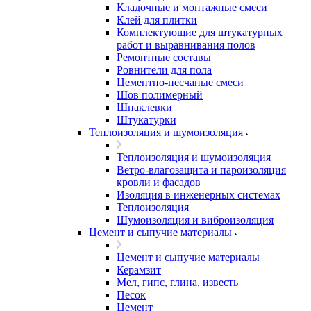
Кладочные и монтажные смеси
Клей для плитки
Комплектующие для штукатурных
работ и выравнивания полов
Ремонтные составы
Ровнители для пола
Цементно-песчаные смеси
Шов полимерный
Шпаклевки
Штукатурки
Теплоизоляция и шумоизоляция
Теплоизоляция и шумоизоляция
Ветро-влагозащита и пароизоляция
кровли и фасадов
Изоляция в инженерных системах
Теплоизоляция
Шумоизоляция и виброизоляция
Цемент и сыпучие материалы
Цемент и сыпучие материалы
Керамзит
Мел, гипс, глина, известь
Песок
Цемент