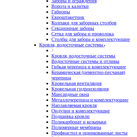
Заборы и ограждения
Ворота и калитки
Габионы
Евроштакетник
Колпаки для заборных столбов
Секционные заборы
Сетка для забора и проволока
Столбы для забора и комплектующие
Кровля, водосточные системы
Кровля, водосточные системы
Водосточные системы и отливы
Гибкая черепица и комплектующие
Керамическая (цементно-песчаная)
черепица
Кровельная вентиляция
Кровельная гидроизоляция
Мансардные окна
Металлочерепица и комплектующие
Наплавляемая кровля
Ондулин и комплектующие
Подшивка кровли
Поликарбонат и козырьки
Полимерные мембраны
Профнастил и оцинкованные листы