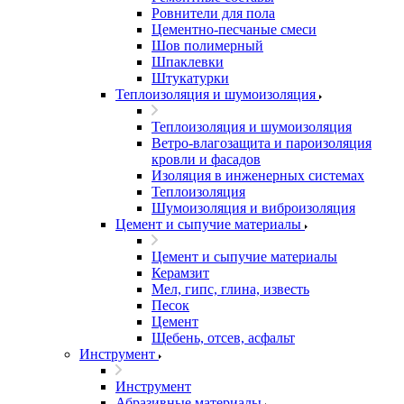
Ровнители для пола
Цементно-песчаные смеси
Шов полимерный
Шпаклевки
Штукатурки
Теплоизоляция и шумоизоляция
Теплоизоляция и шумоизоляция
Ветро-влагозащита и пароизоляция
кровли и фасадов
Изоляция в инженерных системах
Теплоизоляция
Шумоизоляция и виброизоляция
Цемент и сыпучие материалы
Цемент и сыпучие материалы
Керамзит
Мел, гипс, глина, известь
Песок
Цемент
Щебень, отсев, асфальт
Инструмент
Инструмент
Абразивные материалы