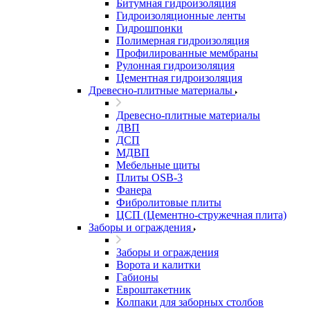
Битумная гидроизоляция
Гидроизоляционные ленты
Гидрошпонки
Полимерная гидроизоляция
Профилированные мембраны
Рулонная гидроизоляция
Цементная гидроизоляция
Древесно-плитные материалы
Древесно-плитные материалы
ДВП
ДСП
МДВП
Мебельные щиты
Плиты OSB-3
Фанера
Фибролитовые плиты
ЦСП (Цементно-стружечная плита)
Заборы и ограждения
Заборы и ограждения
Ворота и калитки
Габионы
Евроштакетник
Колпаки для заборных столбов