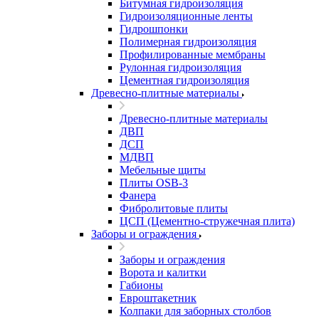
Битумная гидроизоляция
Гидроизоляционные ленты
Гидрошпонки
Полимерная гидроизоляция
Профилированные мембраны
Рулонная гидроизоляция
Цементная гидроизоляция
Древесно-плитные материалы
Древесно-плитные материалы
ДВП
ДСП
МДВП
Мебельные щиты
Плиты OSB-3
Фанера
Фибролитовые плиты
ЦСП (Цементно-стружечная плита)
Заборы и ограждения
Заборы и ограждения
Ворота и калитки
Габионы
Евроштакетник
Колпаки для заборных столбов