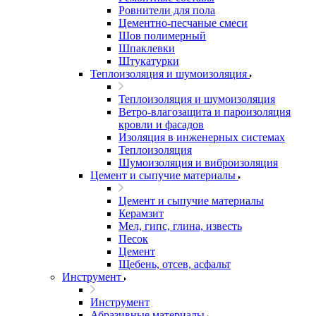
Ровнители для пола
Цементно-песчаные смеси
Шов полимерный
Шпаклевки
Штукатурки
Теплоизоляция и шумоизоляция
Теплоизоляция и шумоизоляция
Ветро-влагозащита и пароизоляция
кровли и фасадов
Изоляция в инженерных системах
Теплоизоляция
Шумоизоляция и виброизоляция
Цемент и сыпучие материалы
Цемент и сыпучие материалы
Керамзит
Мел, гипс, глина, известь
Песок
Цемент
Щебень, отсев, асфальт
Инструмент
Инструмент
Абразивные материалы