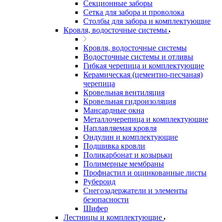
Секционные заборы
Сетка для забора и проволока
Столбы для забора и комплектующие
Кровля, водосточные системы
Кровля, водосточные системы
Водосточные системы и отливы
Гибкая черепица и комплектующие
Керамическая (цементно-песчаная)
черепица
Кровельная вентиляция
Кровельная гидроизоляция
Мансардные окна
Металлочерепица и комплектующие
Наплавляемая кровля
Ондулин и комплектующие
Подшивка кровли
Поликарбонат и козырьки
Полимерные мембраны
Профнастил и оцинкованные листы
Рубероид
Снегозадержатели и элементы
безопасности
Шифер
Лестницы и комплектующие