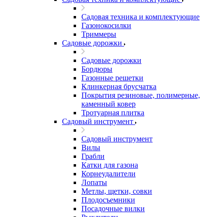
Садовая техника и комплектующие
Газонокосилки
Триммеры
Садовые дорожки
Садовые дорожки
Бордюры
Газонные решетки
Клинкерная брусчатка
Покрытия резиновые, полимерные,
каменный ковер
Тротуарная плитка
Садовый инструмент
Садовый инструмент
Вилы
Грабли
Катки для газона
Корнеудалители
Лопаты
Метлы, щетки, совки
Плодосъемники
Посадочные вилки