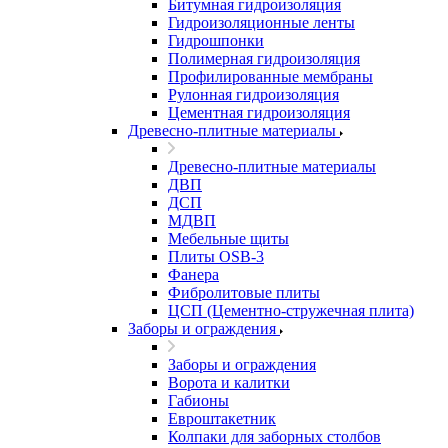
Битумная гидроизоляция
Гидроизоляционные ленты
Гидрошпонки
Полимерная гидроизоляция
Профилированные мембраны
Рулонная гидроизоляция
Цементная гидроизоляция
Древесно-плитные материалы
Древесно-плитные материалы
ДВП
ДСП
МДВП
Мебельные щиты
Плиты OSB-3
Фанера
Фибролитовые плиты
ЦСП (Цементно-стружечная плита)
Заборы и ограждения
Заборы и ограждения
Ворота и калитки
Габионы
Евроштакетник
Колпаки для заборных столбов