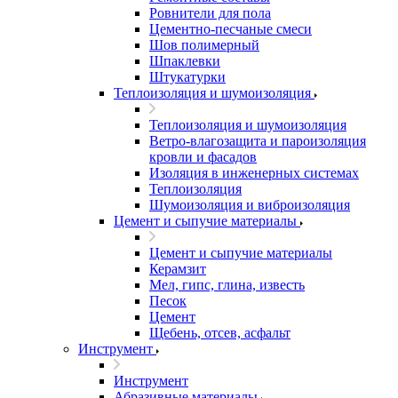
Ровнители для пола
Цементно-песчаные смеси
Шов полимерный
Шпаклевки
Штукатурки
Теплоизоляция и шумоизоляция
Теплоизоляция и шумоизоляция
Ветро-влагозащита и пароизоляция
кровли и фасадов
Изоляция в инженерных системах
Теплоизоляция
Шумоизоляция и виброизоляция
Цемент и сыпучие материалы
Цемент и сыпучие материалы
Керамзит
Мел, гипс, глина, известь
Песок
Цемент
Щебень, отсев, асфальт
Инструмент
Инструмент
Абразивные материалы