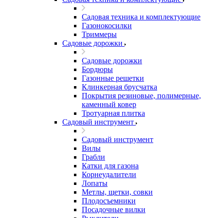
Садовая техника и комплектующие
Газонокосилки
Триммеры
Садовые дорожки
Садовые дорожки
Бордюры
Газонные решетки
Клинкерная брусчатка
Покрытия резиновые, полимерные,
каменный ковер
Тротуарная плитка
Садовый инструмент
Садовый инструмент
Вилы
Грабли
Катки для газона
Корнеудалители
Лопаты
Метлы, щетки, совки
Плодосъемники
Посадочные вилки