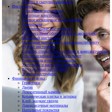
Цемент и сыпучие материалы
Инструмент
Абразивные материалы
Высотные конструкции
Газовое и сварочное оборудование
Генераторы
Измерительные инструменты
Компрессорное оборудование и аксессуары
Малярный инструмент
Расходные материалы к электроинструменту
Ручной инструмент
Силовая, строительная техника и комплектующие
Специализированный инструмент
Спецодежда и средства защиты
Хозтовары и расходные материалы
Штукатурный инструмент
Электроинструмент
Финишная отделка
Герметики
Двери
Декоративный камень
Керамическая плитка и затирки
Клей, жидкие гвозди
Лакокрасочные материалы
Напольные покрытия