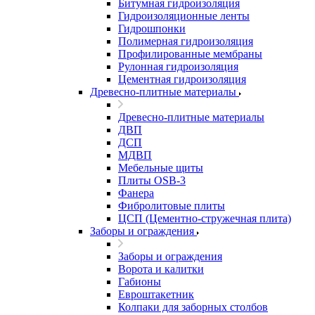
Битумная гидроизоляция
Гидроизоляционные ленты
Гидрошпонки
Полимерная гидроизоляция
Профилированные мембраны
Рулонная гидроизоляция
Цементная гидроизоляция
Древесно-плитные материалы
Древесно-плитные материалы
ДВП
ДСП
МДВП
Мебельные щиты
Плиты OSB-3
Фанера
Фибролитовые плиты
ЦСП (Цементно-стружечная плита)
Заборы и ограждения
Заборы и ограждения
Ворота и калитки
Габионы
Евроштакетник
Колпаки для заборных столбов