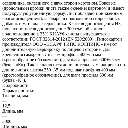
сердечника, оклеенного с двух сторон картоном. Боковые
(продольные) кромки листа также оклеены картоном и имеют
полукруглую утоненную форму. Лист обладает пониженным
влагопоглощением благодаря использованию гидрофобных
добавок в материале сердечника. Класс водопоглощения Н3,
поверхностное водопоглощение 300 г/м², объемное
водопоглощение ≤ 25%.КНАУФ-листы выпускаются в
соответствии ГОСТ 32614-2012 (EN 520:2009)., Гипсокартон
производителя ООО «КНАУФ ГИПС КОЛПИНО» имеют
дополнительную маркировку по лицевой стороне. Для
крепления саморезов с шагом профиля 400+/-5 мм
(крестообразное обозначение), для шага профиля 600+/-5 мм
(буква «К»). Так же наносится дополнительная маркировка по
длине листа с шагом 250+/-5 мм под шаг профиля 400 мм
(крестообразное обозначение), для шага профиля 600 мм
(буква «К»).
Подробности
Характеристики
Толщина, мм
—
12,5
Длина, мм
—
3000
Ширина, мм