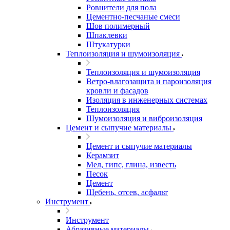
Ровнители для пола
Цементно-песчаные смеси
Шов полимерный
Шпаклевки
Штукатурки
Теплоизоляция и шумоизоляция
Теплоизоляция и шумоизоляция
Ветро-влагозащита и пароизоляция
кровли и фасадов
Изоляция в инженерных системах
Теплоизоляция
Шумоизоляция и виброизоляция
Цемент и сыпучие материалы
Цемент и сыпучие материалы
Керамзит
Мел, гипс, глина, известь
Песок
Цемент
Щебень, отсев, асфальт
Инструмент
Инструмент
Абразивные материалы