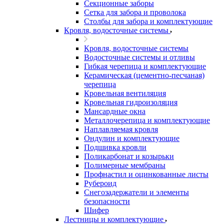
Секционные заборы
Сетка для забора и проволока
Столбы для забора и комплектующие
Кровля, водосточные системы
Кровля, водосточные системы
Водосточные системы и отливы
Гибкая черепица и комплектующие
Керамическая (цементно-песчаная)
черепица
Кровельная вентиляция
Кровельная гидроизоляция
Мансардные окна
Металлочерепица и комплектующие
Наплавляемая кровля
Ондулин и комплектующие
Подшивка кровли
Поликарбонат и козырьки
Полимерные мембраны
Профнастил и оцинкованные листы
Рубероид
Снегозадержатели и элементы
безопасности
Шифер
Лестницы и комплектующие