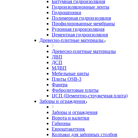
Битумная гидроизоляция
Гидроизоляционные ленты
Гидрошпонки
Полимерная гидроизоляция
Профилированные мембраны
Рулонная гидроизоляция
Цементная гидроизоляция
Древесно-плитные материалы
Древесно-плитные материалы
ДВП
ДСП
МДВП
Мебельные щиты
Плиты OSB-3
Фанера
Фибролитовые плиты
ЦСП (Цементно-стружечная плита)
Заборы и ограждения
Заборы и ограждения
Ворота и калитки
Габионы
Евроштакетник
Колпаки для заборных столбов