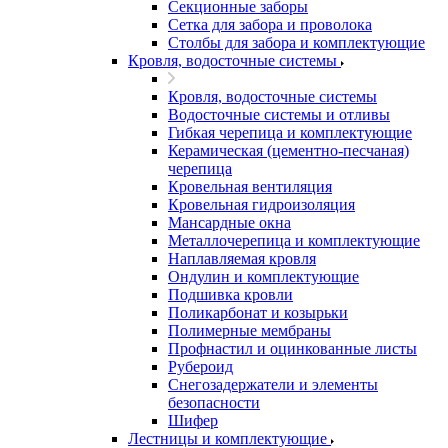
Секционные заборы
Сетка для забора и проволока
Столбы для забора и комплектующие
Кровля, водосточные системы
Кровля, водосточные системы
Водосточные системы и отливы
Гибкая черепица и комплектующие
Керамическая (цементно-песчаная)
черепица
Кровельная вентиляция
Кровельная гидроизоляция
Мансардные окна
Металлочерепица и комплектующие
Наплавляемая кровля
Ондулин и комплектующие
Подшивка кровли
Поликарбонат и козырьки
Полимерные мембраны
Профнастил и оцинкованные листы
Рубероид
Снегозадержатели и элементы
безопасности
Шифер
Лестницы и комплектующие