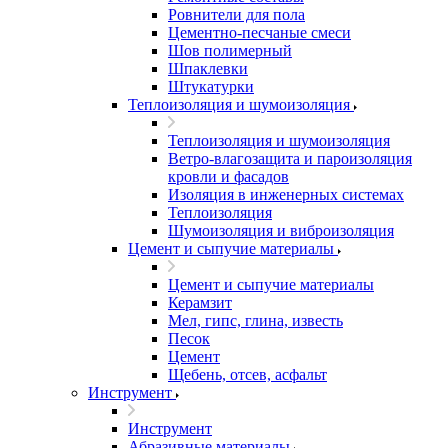
Ровнители для пола
Цементно-песчаные смеси
Шов полимерный
Шпаклевки
Штукатурки
Теплоизоляция и шумоизоляция
Теплоизоляция и шумоизоляция
Ветро-влагозащита и пароизоляция
кровли и фасадов
Изоляция в инженерных системах
Теплоизоляция
Шумоизоляция и виброизоляция
Цемент и сыпучие материалы
Цемент и сыпучие материалы
Керамзит
Мел, гипс, глина, известь
Песок
Цемент
Щебень, отсев, асфальт
Инструмент
Инструмент
Абразивные материалы