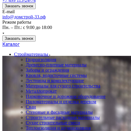
+7 499 113-24-74
Заказать звонок
E-mail
info@домстрой-33.рф
Режим работы
Пн. – Пт.: с 9:00 до 18:00
Заказать звонок
Каталог
Стройматериалы
Гидроизоляция
Древесно-плитные материалы
Заборы и ограждения
Кровля, водосточные системы
Лестницы и комплектующие
Материалы для сухого строительства
Металлопрокат
Парковочное и дорожное оборудование
Пиломатериалы и отделка деревом
Сваи
Стеновые и фасадные материалы
Строительные расходные материалы
Сухие строительные смеси
Теплоизоляция и шумоизоляция