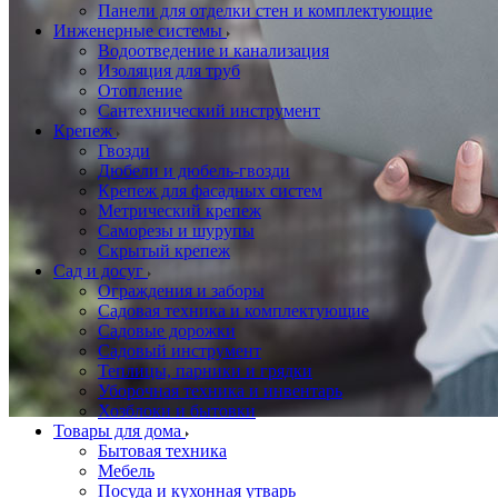
Панели для отделки стен и комплектующие
Инженерные системы
Водоотведение и канализация
Изоляция для труб
Отопление
Сантехнический инструмент
Крепеж
Гвозди
Дюбели и дюбель-гвозди
Крепеж для фасадных систем
Метрический крепеж
Саморезы и шурупы
Скрытый крепеж
Сад и досуг
Ограждения и заборы
Садовая техника и комплектующие
Садовые дорожки
Садовый инструмент
Теплицы, парники и грядки
Уборочная техника и инвентарь
Хозблоки и бытовки
Товары для дома
Бытовая техника
Мебель
Посуда и кухонная утварь