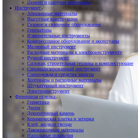
Цемент и сыпучие материалы
Инструмент
Абразивные материалы
Высотные конструкции
Газовое и сварочное оборудование
Генераторы
Измерительные инструменты
Компрессорное оборудование и аксессуары
Малярный инструмент
Расходные материалы к электроинструменту
Ручной инструмент
Силовая, строительная техника и комплектующие
Специализированный инструмент
Спецодежда и средства защиты
Хозтовары и расходные материалы
Штукатурный инструмент
Электроинструмент
Финишная отделка
Герметики
Двери
Декоративный камень
Керамическая плитка и затирки
Клей, жидкие гвозди
Лакокрасочные материалы
Напольные покрытия