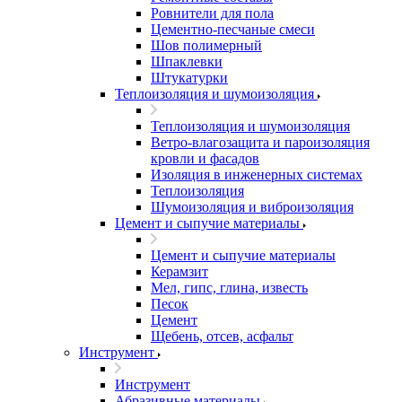
Ровнители для пола
Цементно-песчаные смеси
Шов полимерный
Шпаклевки
Штукатурки
Теплоизоляция и шумоизоляция
Теплоизоляция и шумоизоляция
Ветро-влагозащита и пароизоляция
кровли и фасадов
Изоляция в инженерных системах
Теплоизоляция
Шумоизоляция и виброизоляция
Цемент и сыпучие материалы
Цемент и сыпучие материалы
Керамзит
Мел, гипс, глина, известь
Песок
Цемент
Щебень, отсев, асфальт
Инструмент
Инструмент
Абразивные материалы