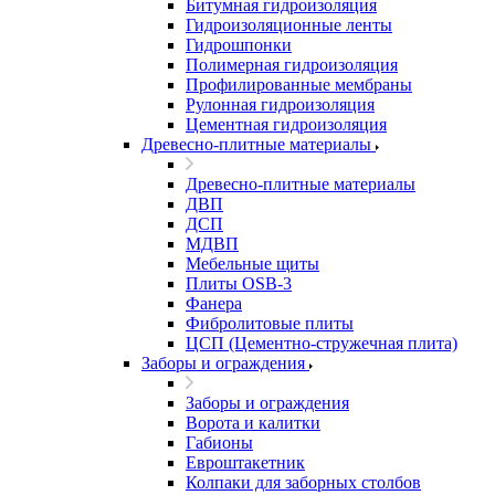
Битумная гидроизоляция
Гидроизоляционные ленты
Гидрошпонки
Полимерная гидроизоляция
Профилированные мембраны
Рулонная гидроизоляция
Цементная гидроизоляция
Древесно-плитные материалы
Древесно-плитные материалы
ДВП
ДСП
МДВП
Мебельные щиты
Плиты OSB-3
Фанера
Фибролитовые плиты
ЦСП (Цементно-стружечная плита)
Заборы и ограждения
Заборы и ограждения
Ворота и калитки
Габионы
Евроштакетник
Колпаки для заборных столбов