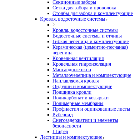
Секционные заборы
Сетка для забора и проволока
Столбы для забора и комплектующие
Кровля, водосточные системы
Кровля, водосточные системы
Водосточные системы и отливы
Гибкая черепица и комплектующие
Керамическая (цементно-песчаная)
черепица
Кровельная вентиляция
Кровельная гидроизоляция
Мансардные окна
Металлочерепица и комплектующие
Наплавляемая кровля
Ондулин и комплектующие
Подшивка кровли
Поликарбонат и козырьки
Полимерные мембраны
Профнастил и оцинкованные листы
Рубероид
Снегозадержатели и элементы
безопасности
Шифер
Лестницы и комплектующие