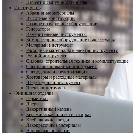
Цемент и сыпучие материалы
Инструмент
Абразивные материалы
Высотные конструкции
Газовое и сварочное оборудование
Генераторы
Измерительные инструменты
Компрессорное оборудование и аксессуары
Малярный инструмент
Расходные материалы к электроинструменту
Ручной инструмент
Силовая, строительная техника и комплектующие
Специализированный инструмент
Спецодежда и средства защиты
Хозтовары и расходные материалы
Штукатурный инструмент
Электроинструмент
Финишная отделка
Герметики
Двери
Декоративный камень
Керамическая плитка и затирки
Клей, жидкие гвозди
Лакокрасочные материалы
Напольные покрытия