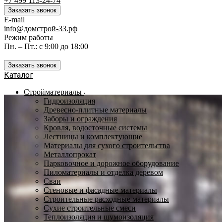
+7 499 113-24-74
Заказать звонок
E-mail
info@домстрой-33.рф
Режим работы
Пн. – Пт.: с 9:00 до 18:00
Заказать звонок
Каталог
Стройматериалы
Гидроизоляция
Древесно-плитные материалы
Заборы и ограждения
Кровля, водосточные системы
Лестницы и комплектующие
Материалы для сухого строительства
Металлопрокат
Парковочное и дорожное оборудование
Пиломатериалы и отделка деревом
Сваи
Стеновые и фасадные материалы
Строительные расходные материалы
Сухие строительные смеси
Теплоизоляция и шумоизоляция