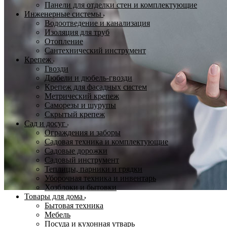
Панели для отделки стен и комплектующие
Инженерные системы
Водоотведение и канализация
Изоляция для труб
Отопление
Сантехнический инструмент
Крепеж
Гвозди
Дюбели и дюбель-гвозди
Крепеж для фасадных систем
Метрический крепеж
Саморезы и шурупы
Скрытый крепеж
Сад и досуг
Ограждения и заборы
Садовая техника и комплектующие
Садовые дорожки
Садовый инструмент
Теплицы, парники и грядки
Уборочная техника и инвентарь
Хозблоки и бытовки
Товары для дома
Бытовая техника
Мебель
Посуда и кухонная утварь