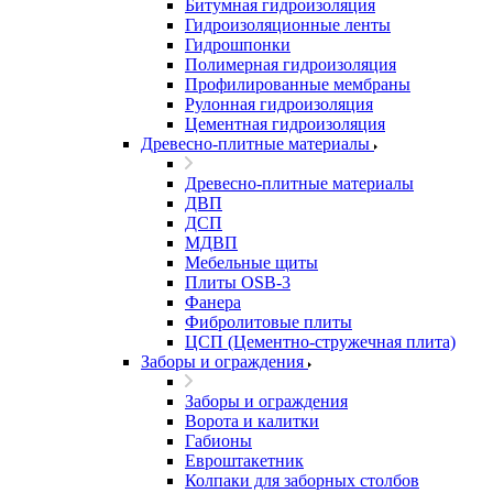
Битумная гидроизоляция
Гидроизоляционные ленты
Гидрошпонки
Полимерная гидроизоляция
Профилированные мембраны
Рулонная гидроизоляция
Цементная гидроизоляция
Древесно-плитные материалы
Древесно-плитные материалы
ДВП
ДСП
МДВП
Мебельные щиты
Плиты OSB-3
Фанера
Фибролитовые плиты
ЦСП (Цементно-стружечная плита)
Заборы и ограждения
Заборы и ограждения
Ворота и калитки
Габионы
Евроштакетник
Колпаки для заборных столбов