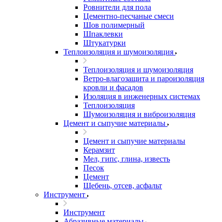
Ровнители для пола
Цементно-песчаные смеси
Шов полимерный
Шпаклевки
Штукатурки
Теплоизоляция и шумоизоляция
Теплоизоляция и шумоизоляция
Ветро-влагозащита и пароизоляция
кровли и фасадов
Изоляция в инженерных системах
Теплоизоляция
Шумоизоляция и виброизоляция
Цемент и сыпучие материалы
Цемент и сыпучие материалы
Керамзит
Мел, гипс, глина, известь
Песок
Цемент
Щебень, отсев, асфальт
Инструмент
Инструмент
Абразивные материалы