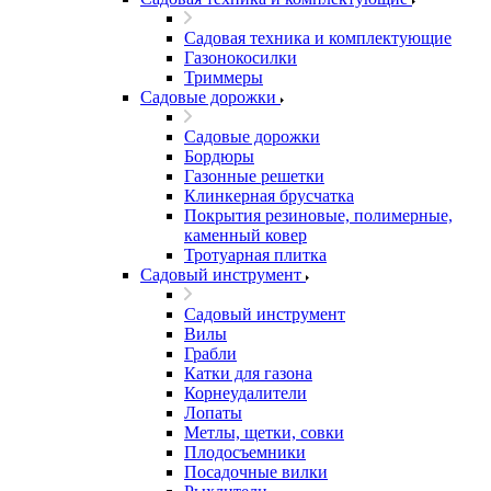
Садовая техника и комплектующие
Газонокосилки
Триммеры
Садовые дорожки
Садовые дорожки
Бордюры
Газонные решетки
Клинкерная брусчатка
Покрытия резиновые, полимерные,
каменный ковер
Тротуарная плитка
Садовый инструмент
Садовый инструмент
Вилы
Грабли
Катки для газона
Корнеудалители
Лопаты
Метлы, щетки, совки
Плодосъемники
Посадочные вилки