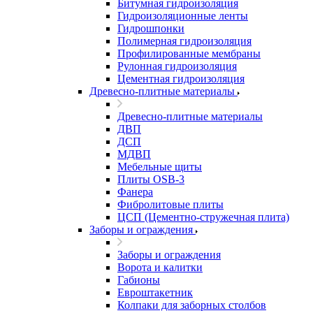
Битумная гидроизоляция
Гидроизоляционные ленты
Гидрошпонки
Полимерная гидроизоляция
Профилированные мембраны
Рулонная гидроизоляция
Цементная гидроизоляция
Древесно-плитные материалы
Древесно-плитные материалы
ДВП
ДСП
МДВП
Мебельные щиты
Плиты OSB-3
Фанера
Фибролитовые плиты
ЦСП (Цементно-стружечная плита)
Заборы и ограждения
Заборы и ограждения
Ворота и калитки
Габионы
Евроштакетник
Колпаки для заборных столбов