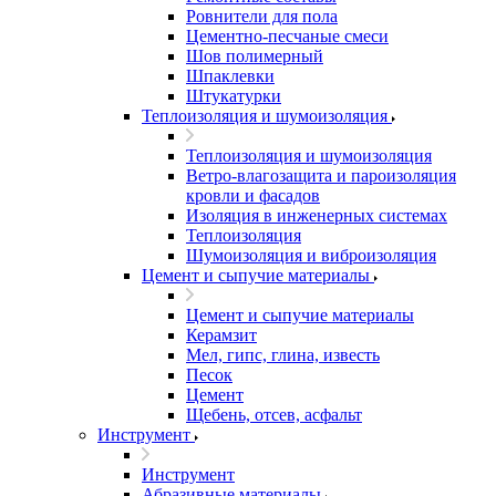
Ровнители для пола
Цементно-песчаные смеси
Шов полимерный
Шпаклевки
Штукатурки
Теплоизоляция и шумоизоляция
Теплоизоляция и шумоизоляция
Ветро-влагозащита и пароизоляция
кровли и фасадов
Изоляция в инженерных системах
Теплоизоляция
Шумоизоляция и виброизоляция
Цемент и сыпучие материалы
Цемент и сыпучие материалы
Керамзит
Мел, гипс, глина, известь
Песок
Цемент
Щебень, отсев, асфальт
Инструмент
Инструмент
Абразивные материалы