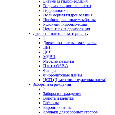
Битумная гидроизоляция
Гидроизоляционные ленты
Гидрошпонки
Полимерная гидроизоляция
Профилированные мембраны
Рулонная гидроизоляция
Цементная гидроизоляция
Древесно-плитные материалы
Древесно-плитные материалы
ДВП
ДСП
МДВП
Мебельные щиты
Плиты OSB-3
Фанера
Фибролитовые плиты
ЦСП (Цементно-стружечная плита)
Заборы и ограждения
Заборы и ограждения
Ворота и калитки
Габионы
Евроштакетник
Колпаки для заборных столбов