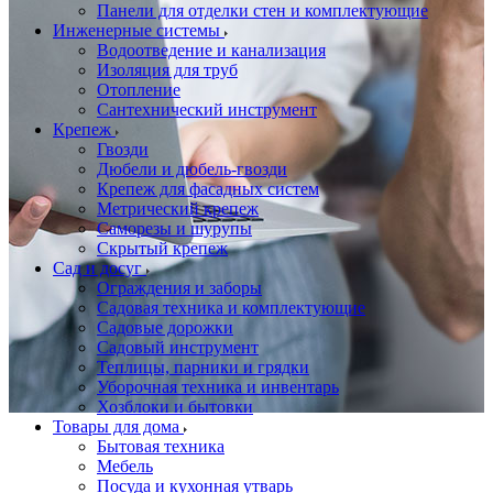
Панели для отделки стен и комплектующие
Инженерные системы
Водоотведение и канализация
Изоляция для труб
Отопление
Сантехнический инструмент
Крепеж
Гвозди
Дюбели и дюбель-гвозди
Крепеж для фасадных систем
Метрический крепеж
Саморезы и шурупы
Скрытый крепеж
Сад и досуг
Ограждения и заборы
Садовая техника и комплектующие
Садовые дорожки
Садовый инструмент
Теплицы, парники и грядки
Уборочная техника и инвентарь
Хозблоки и бытовки
Товары для дома
Бытовая техника
Мебель
Посуда и кухонная утварь