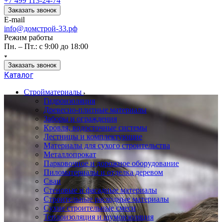
+7 499 113-24-74
Заказать звонок
E-mail
info@домстрой-33.рф
Режим работы
Пн. – Пт.: с 9:00 до 18:00
Заказать звонок
Каталог
Стройматериалы
Гидроизоляция
Древесно-плитные материалы
Заборы и ограждения
Кровля, водосточные системы
Лестницы и комплектующие
Материалы для сухого строительства
Металлопрокат
Парковочное и дорожное оборудование
Пиломатериалы и отделка деревом
Сваи
Стеновые и фасадные материалы
Строительные расходные материалы
Сухие строительные смеси
Теплоизоляция и шумоизоляция