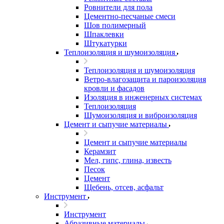
Ровнители для пола
Цементно-песчаные смеси
Шов полимерный
Шпаклевки
Штукатурки
Теплоизоляция и шумоизоляция
Теплоизоляция и шумоизоляция
Ветро-влагозащита и пароизоляция
кровли и фасадов
Изоляция в инженерных системах
Теплоизоляция
Шумоизоляция и виброизоляция
Цемент и сыпучие материалы
Цемент и сыпучие материалы
Керамзит
Мел, гипс, глина, известь
Песок
Цемент
Щебень, отсев, асфальт
Инструмент
Инструмент
Абразивные материалы