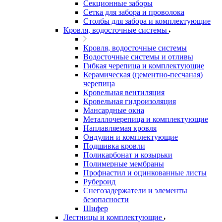
Секционные заборы
Сетка для забора и проволока
Столбы для забора и комплектующие
Кровля, водосточные системы
Кровля, водосточные системы
Водосточные системы и отливы
Гибкая черепица и комплектующие
Керамическая (цементно-песчаная)
черепица
Кровельная вентиляция
Кровельная гидроизоляция
Мансардные окна
Металлочерепица и комплектующие
Наплавляемая кровля
Ондулин и комплектующие
Подшивка кровли
Поликарбонат и козырьки
Полимерные мембраны
Профнастил и оцинкованные листы
Рубероид
Снегозадержатели и элементы
безопасности
Шифер
Лестницы и комплектующие