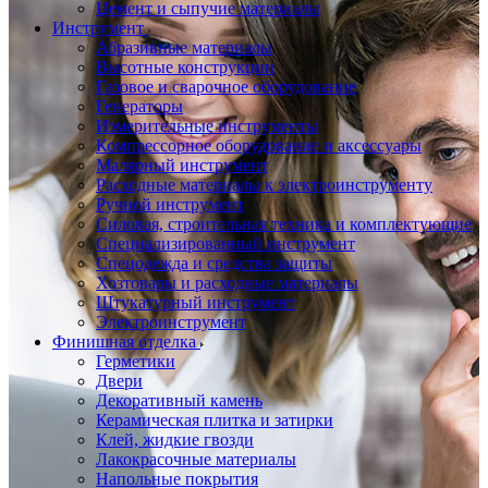
Цемент и сыпучие материалы
Инструмент
Абразивные материалы
Высотные конструкции
Газовое и сварочное оборудование
Генераторы
Измерительные инструменты
Компрессорное оборудование и аксессуары
Малярный инструмент
Расходные материалы к электроинструменту
Ручной инструмент
Силовая, строительная техника и комплектующие
Специализированный инструмент
Спецодежда и средства защиты
Хозтовары и расходные материалы
Штукатурный инструмент
Электроинструмент
Финишная отделка
Герметики
Двери
Декоративный камень
Керамическая плитка и затирки
Клей, жидкие гвозди
Лакокрасочные материалы
Напольные покрытия