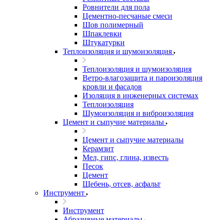
Ровнители для пола
Цементно-песчаные смеси
Шов полимерный
Шпаклевки
Штукатурки
Теплоизоляция и шумоизоляция
Теплоизоляция и шумоизоляция
Ветро-влагозащита и пароизоляция
кровли и фасадов
Изоляция в инженерных системах
Теплоизоляция
Шумоизоляция и виброизоляция
Цемент и сыпучие материалы
Цемент и сыпучие материалы
Керамзит
Мел, гипс, глина, известь
Песок
Цемент
Щебень, отсев, асфальт
Инструмент
Инструмент
Абразивные материалы