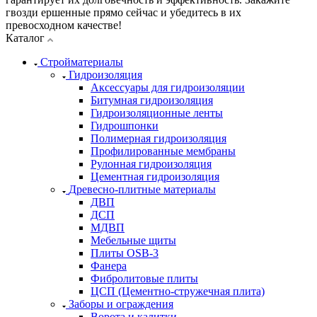
гвозди ершенные прямо сейчас и убедитесь в их
превосходном качестве!
Каталог
Стройматериалы
Гидроизоляция
Аксессуары для гидроизоляции
Битумная гидроизоляция
Гидроизоляционные ленты
Гидрошпонки
Полимерная гидроизоляция
Профилированные мембраны
Рулонная гидроизоляция
Цементная гидроизоляция
Древесно-плитные материалы
ДВП
ДСП
МДВП
Мебельные щиты
Плиты OSB-3
Фанера
Фибролитовые плиты
ЦСП (Цементно-стружечная плита)
Заборы и ограждения
Ворота и калитки