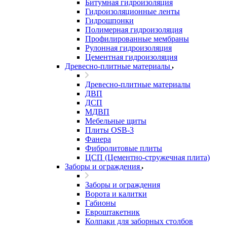
Битумная гидроизоляция
Гидроизоляционные ленты
Гидрошпонки
Полимерная гидроизоляция
Профилированные мембраны
Рулонная гидроизоляция
Цементная гидроизоляция
Древесно-плитные материалы
Древесно-плитные материалы
ДВП
ДСП
МДВП
Мебельные щиты
Плиты OSB-3
Фанера
Фибролитовые плиты
ЦСП (Цементно-стружечная плита)
Заборы и ограждения
Заборы и ограждения
Ворота и калитки
Габионы
Евроштакетник
Колпаки для заборных столбов