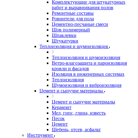
Комплектующие для штукатурных
работ и выравнивания полов
Ремонтные составы
Ровнители для пола
Цементно-песчаные смеси
Шов полимерный
Шпаклевки
Штукатурки
Теплоизоляция и шумоизоляция
Теплоизоляция и шумоизоляция
Ветро-влагозащита и пароизоляция
кровли и фасадов
Изоляция в инженерных системах
Теплоизоляция
Шумоизоляция и виброизоляция
Цемент и сыпучие материалы
Цемент и сыпучие материалы
Керамзит
Мел, гипс, глина, известь
Песок
Цемент
Щебень, отсев, асфальт
Инструмент