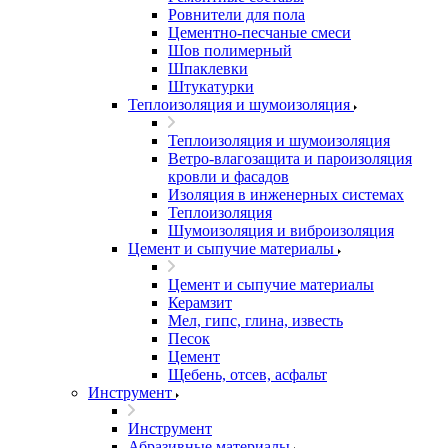
Ровнители для пола
Цементно-песчаные смеси
Шов полимерный
Шпаклевки
Штукатурки
Теплоизоляция и шумоизоляция
Теплоизоляция и шумоизоляция
Ветро-влагозащита и пароизоляция
кровли и фасадов
Изоляция в инженерных системах
Теплоизоляция
Шумоизоляция и виброизоляция
Цемент и сыпучие материалы
Цемент и сыпучие материалы
Керамзит
Мел, гипс, глина, известь
Песок
Цемент
Щебень, отсев, асфальт
Инструмент
Инструмент
Абразивные материалы