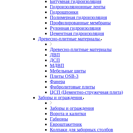
Битумная гидроизоляция
Гидроизоляционные ленты
Гидрошпонки
Полимерная гидроизоляция
Профилированные мембраны
Рулонная гидроизоляция
Цементная гидроизоляция
Древесно-плитные материалы
Древесно-плитные материалы
ДВП
ДСП
МДВП
Мебельные щиты
Плиты OSB-3
Фанера
Фибролитовые плиты
ЦСП (Цементно-стружечная плита)
Заборы и ограждения
Заборы и ограждения
Ворота и калитки
Габионы
Евроштакетник
Колпаки для заборных столбов