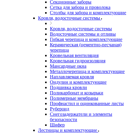
Секционные заборы
Сетка для забора и проволока
Столбы для забора и комплектующие
Кровля, водосточные системы
Кровля, водосточные системы
Водосточные системы и отливы
Гибкая черепица и комплектующие
Керамическая (цементно-песчаная)
черепица
Кровельная вентиляция
Кровельная гидроизоляция
Мансардные окна
Металлочерепица и комплектующие
Наплавляемая кровля
Ондулин и комплектующие
Подшивка кровли
Поликарбонат и козырьки
Полимерные мембраны
Профнастил и оцинкованные листы
Рубероид
Снегозадержатели и элементы
безопасности
Шифер
Лестницы и комплектующие