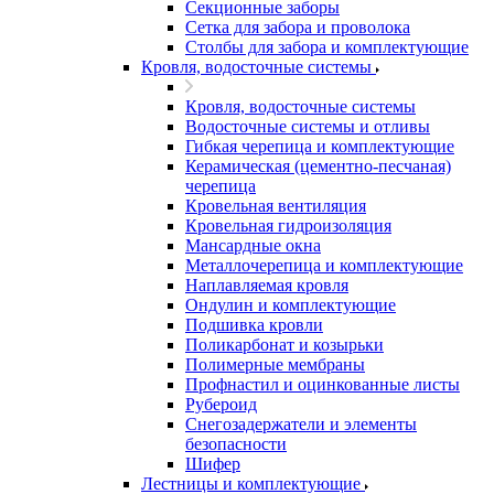
Секционные заборы
Сетка для забора и проволока
Столбы для забора и комплектующие
Кровля, водосточные системы
Кровля, водосточные системы
Водосточные системы и отливы
Гибкая черепица и комплектующие
Керамическая (цементно-песчаная)
черепица
Кровельная вентиляция
Кровельная гидроизоляция
Мансардные окна
Металлочерепица и комплектующие
Наплавляемая кровля
Ондулин и комплектующие
Подшивка кровли
Поликарбонат и козырьки
Полимерные мембраны
Профнастил и оцинкованные листы
Рубероид
Снегозадержатели и элементы
безопасности
Шифер
Лестницы и комплектующие