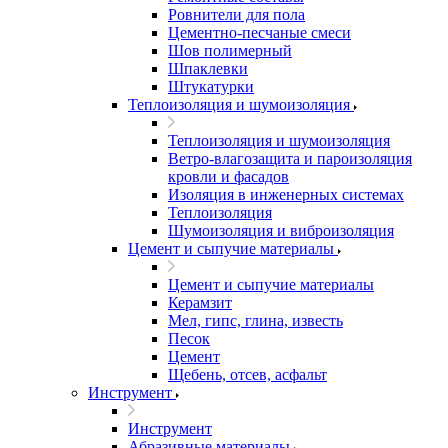
Ровнители для пола
Цементно-песчаные смеси
Шов полимерный
Шпаклевки
Штукатурки
Теплоизоляция и шумоизоляция
Теплоизоляция и шумоизоляция
Ветро-влагозащита и пароизоляция
кровли и фасадов
Изоляция в инженерных системах
Теплоизоляция
Шумоизоляция и виброизоляция
Цемент и сыпучие материалы
Цемент и сыпучие материалы
Керамзит
Мел, гипс, глина, известь
Песок
Цемент
Щебень, отсев, асфальт
Инструмент
Инструмент
Абразивные материалы