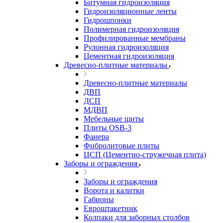
Битумная гидроизоляция
Гидроизоляционные ленты
Гидрошпонки
Полимерная гидроизоляция
Профилированные мембраны
Рулонная гидроизоляция
Цементная гидроизоляция
Древесно-плитные материалы
Древесно-плитные материалы
ДВП
ДСП
МДВП
Мебельные щиты
Плиты OSB-3
Фанера
Фибролитовые плиты
ЦСП (Цементно-стружечная плита)
Заборы и ограждения
Заборы и ограждения
Ворота и калитки
Габионы
Евроштакетник
Колпаки для заборных столбов