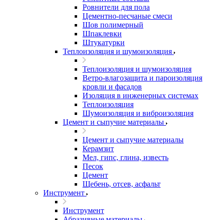
Ровнители для пола
Цементно-песчаные смеси
Шов полимерный
Шпаклевки
Штукатурки
Теплоизоляция и шумоизоляция
Теплоизоляция и шумоизоляция
Ветро-влагозащита и пароизоляция
кровли и фасадов
Изоляция в инженерных системах
Теплоизоляция
Шумоизоляция и виброизоляция
Цемент и сыпучие материалы
Цемент и сыпучие материалы
Керамзит
Мел, гипс, глина, известь
Песок
Цемент
Щебень, отсев, асфальт
Инструмент
Инструмент
Абразивные материалы