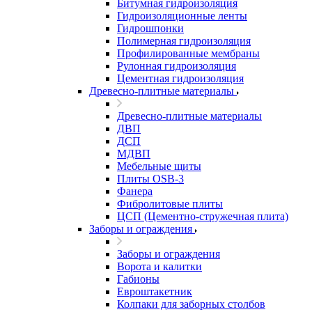
Битумная гидроизоляция
Гидроизоляционные ленты
Гидрошпонки
Полимерная гидроизоляция
Профилированные мембраны
Рулонная гидроизоляция
Цементная гидроизоляция
Древесно-плитные материалы
Древесно-плитные материалы
ДВП
ДСП
МДВП
Мебельные щиты
Плиты OSB-3
Фанера
Фибролитовые плиты
ЦСП (Цементно-стружечная плита)
Заборы и ограждения
Заборы и ограждения
Ворота и калитки
Габионы
Евроштакетник
Колпаки для заборных столбов