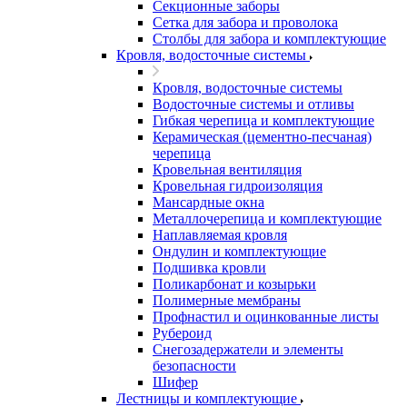
Секционные заборы
Сетка для забора и проволока
Столбы для забора и комплектующие
Кровля, водосточные системы
Кровля, водосточные системы
Водосточные системы и отливы
Гибкая черепица и комплектующие
Керамическая (цементно-песчаная)
черепица
Кровельная вентиляция
Кровельная гидроизоляция
Мансардные окна
Металлочерепица и комплектующие
Наплавляемая кровля
Ондулин и комплектующие
Подшивка кровли
Поликарбонат и козырьки
Полимерные мембраны
Профнастил и оцинкованные листы
Рубероид
Снегозадержатели и элементы
безопасности
Шифер
Лестницы и комплектующие