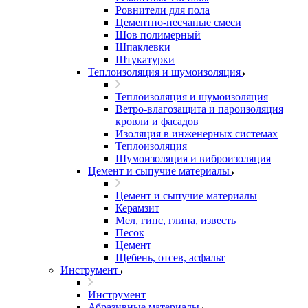
Ровнители для пола
Цементно-песчаные смеси
Шов полимерный
Шпаклевки
Штукатурки
Теплоизоляция и шумоизоляция
Теплоизоляция и шумоизоляция
Ветро-влагозащита и пароизоляция
кровли и фасадов
Изоляция в инженерных системах
Теплоизоляция
Шумоизоляция и виброизоляция
Цемент и сыпучие материалы
Цемент и сыпучие материалы
Керамзит
Мел, гипс, глина, известь
Песок
Цемент
Щебень, отсев, асфальт
Инструмент
Инструмент
Абразивные материалы