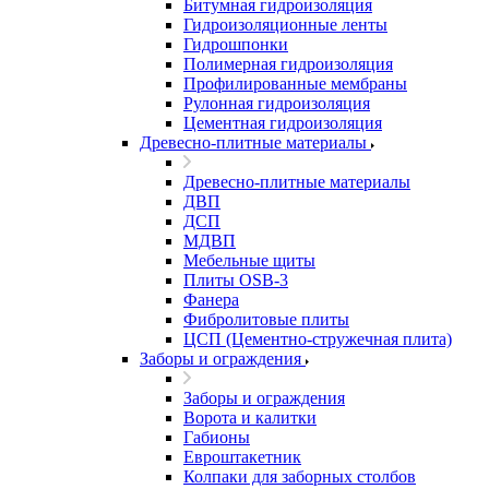
Битумная гидроизоляция
Гидроизоляционные ленты
Гидрошпонки
Полимерная гидроизоляция
Профилированные мембраны
Рулонная гидроизоляция
Цементная гидроизоляция
Древесно-плитные материалы
Древесно-плитные материалы
ДВП
ДСП
МДВП
Мебельные щиты
Плиты OSB-3
Фанера
Фибролитовые плиты
ЦСП (Цементно-стружечная плита)
Заборы и ограждения
Заборы и ограждения
Ворота и калитки
Габионы
Евроштакетник
Колпаки для заборных столбов