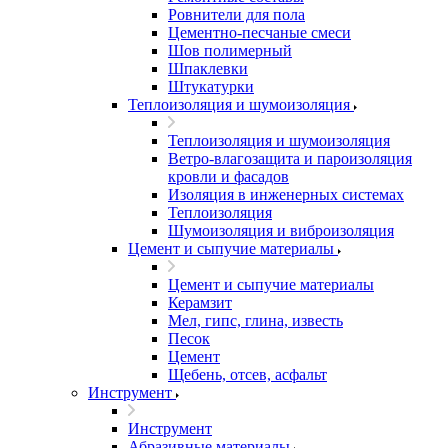
Ровнители для пола
Цементно-песчаные смеси
Шов полимерный
Шпаклевки
Штукатурки
Теплоизоляция и шумоизоляция
Теплоизоляция и шумоизоляция
Ветро-влагозащита и пароизоляция
кровли и фасадов
Изоляция в инженерных системах
Теплоизоляция
Шумоизоляция и виброизоляция
Цемент и сыпучие материалы
Цемент и сыпучие материалы
Керамзит
Мел, гипс, глина, известь
Песок
Цемент
Щебень, отсев, асфальт
Инструмент
Инструмент
Абразивные материалы