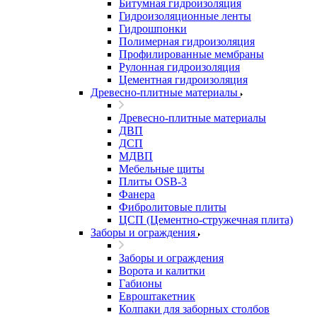
Битумная гидроизоляция
Гидроизоляционные ленты
Гидрошпонки
Полимерная гидроизоляция
Профилированные мембраны
Рулонная гидроизоляция
Цементная гидроизоляция
Древесно-плитные материалы
Древесно-плитные материалы
ДВП
ДСП
МДВП
Мебельные щиты
Плиты OSB-3
Фанера
Фибролитовые плиты
ЦСП (Цементно-стружечная плита)
Заборы и ограждения
Заборы и ограждения
Ворота и калитки
Габионы
Евроштакетник
Колпаки для заборных столбов