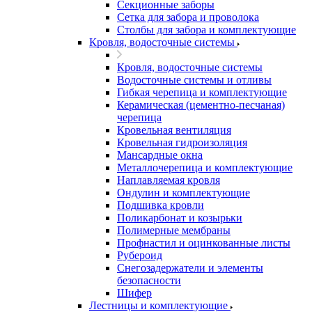
Секционные заборы
Сетка для забора и проволока
Столбы для забора и комплектующие
Кровля, водосточные системы
Кровля, водосточные системы
Водосточные системы и отливы
Гибкая черепица и комплектующие
Керамическая (цементно-песчаная)
черепица
Кровельная вентиляция
Кровельная гидроизоляция
Мансардные окна
Металлочерепица и комплектующие
Наплавляемая кровля
Ондулин и комплектующие
Подшивка кровли
Поликарбонат и козырьки
Полимерные мембраны
Профнастил и оцинкованные листы
Рубероид
Снегозадержатели и элементы
безопасности
Шифер
Лестницы и комплектующие