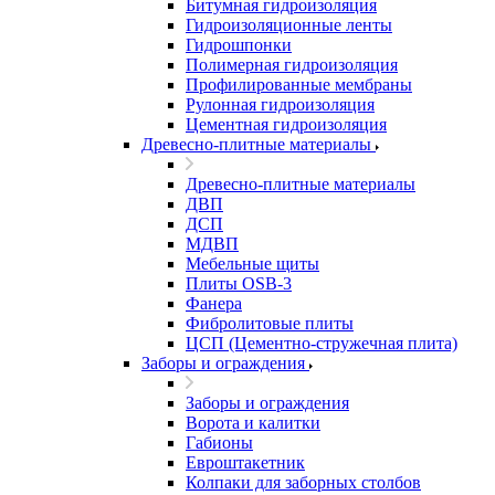
Битумная гидроизоляция
Гидроизоляционные ленты
Гидрошпонки
Полимерная гидроизоляция
Профилированные мембраны
Рулонная гидроизоляция
Цементная гидроизоляция
Древесно-плитные материалы
Древесно-плитные материалы
ДВП
ДСП
МДВП
Мебельные щиты
Плиты OSB-3
Фанера
Фибролитовые плиты
ЦСП (Цементно-стружечная плита)
Заборы и ограждения
Заборы и ограждения
Ворота и калитки
Габионы
Евроштакетник
Колпаки для заборных столбов