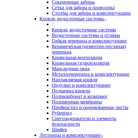
Секционные заборы
Сетка для забора и проволока
Столбы для забора и комплектующие
Кровля, водосточные системы
Кровля, водосточные системы
Водосточные системы и отливы
Гибкая черепица и комплектующие
Керамическая (цементно-песчаная)
черепица
Кровельная вентиляция
Кровельная гидроизоляция
Мансардные окна
Металлочерепица и комплектующие
Наплавляемая кровля
Ондулин и комплектующие
Подшивка кровли
Поликарбонат и козырьки
Полимерные мембраны
Профнастил и оцинкованные листы
Рубероид
Снегозадержатели и элементы
безопасности
Шифер
Лестницы и комплектующие