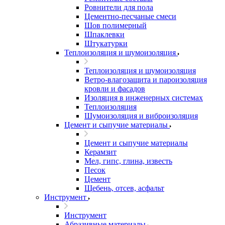
Ровнители для пола
Цементно-песчаные смеси
Шов полимерный
Шпаклевки
Штукатурки
Теплоизоляция и шумоизоляция
Теплоизоляция и шумоизоляция
Ветро-влагозащита и пароизоляция
кровли и фасадов
Изоляция в инженерных системах
Теплоизоляция
Шумоизоляция и виброизоляция
Цемент и сыпучие материалы
Цемент и сыпучие материалы
Керамзит
Мел, гипс, глина, известь
Песок
Цемент
Щебень, отсев, асфальт
Инструмент
Инструмент
Абразивные материалы