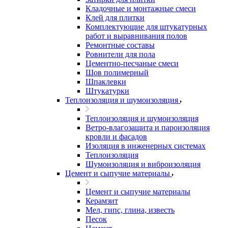
Кладочные и монтажные смеси
Клей для плитки
Комплектующие для штукатурных
работ и выравнивания полов
Ремонтные составы
Ровнители для пола
Цементно-песчаные смеси
Шов полимерный
Шпаклевки
Штукатурки
Теплоизоляция и шумоизоляция
Теплоизоляция и шумоизоляция
Ветро-влагозащита и пароизоляция
кровли и фасадов
Изоляция в инженерных системах
Теплоизоляция
Шумоизоляция и виброизоляция
Цемент и сыпучие материалы
Цемент и сыпучие материалы
Керамзит
Мел, гипс, глина, известь
Песок