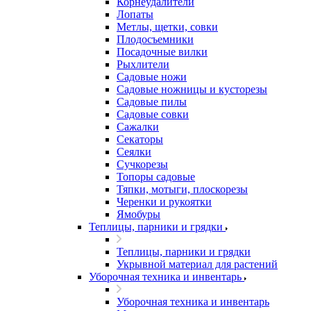
Корнеудалители
Лопаты
Метлы, щетки, совки
Плодосъемники
Посадочные вилки
Рыхлители
Садовые ножи
Садовые ножницы и кусторезы
Садовые пилы
Садовые совки
Сажалки
Секаторы
Сеялки
Сучкорезы
Топоры садовые
Тяпки, мотыги, плоскорезы
Черенки и рукоятки
Ямобуры
Теплицы, парники и грядки
Теплицы, парники и грядки
Укрывной материал для растений
Уборочная техника и инвентарь
Уборочная техника и инвентарь