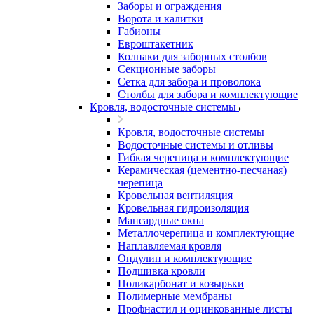
Заборы и ограждения
Ворота и калитки
Габионы
Евроштакетник
Колпаки для заборных столбов
Секционные заборы
Сетка для забора и проволока
Столбы для забора и комплектующие
Кровля, водосточные системы
Кровля, водосточные системы
Водосточные системы и отливы
Гибкая черепица и комплектующие
Керамическая (цементно-песчаная)
черепица
Кровельная вентиляция
Кровельная гидроизоляция
Мансардные окна
Металлочерепица и комплектующие
Наплавляемая кровля
Ондулин и комплектующие
Подшивка кровли
Поликарбонат и козырьки
Полимерные мембраны
Профнастил и оцинкованные листы