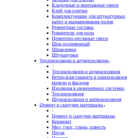
Кладочные и монтажные смеси
Клей для плитки
Комплектующие для штукатурных
работ и выравнивания полов
Ремонтные составы
Ровнители для пола
Цементно-песчаные смеси
Шов полимерный
Шпаклевки
Штукатурки
Теплоизоляция и шумоизоляция
Теплоизоляция и шумоизоляция
Ветро-влагозащита и пароизоляция
кровли и фасадов
Изоляция в инженерных системах
Теплоизоляция
Шумоизоляция и виброизоляция
Цемент и сыпучие материалы
Цемент и сыпучие материалы
Керамзит
Мел, гипс, глина, известь
Песок