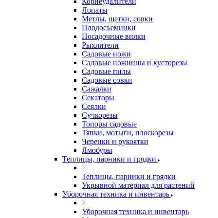
Корнеудалители
Лопаты
Метлы, щетки, совки
Плодосъемники
Посадочные вилки
Рыхлители
Садовые ножи
Садовые ножницы и кусторезы
Садовые пилы
Садовые совки
Сажалки
Секаторы
Сеялки
Сучкорезы
Топоры садовые
Тяпки, мотыги, плоскорезы
Черенки и рукоятки
Ямобуры
Теплицы, парники и грядки
Теплицы, парники и грядки
Укрывной материал для растений
Уборочная техника и инвентарь
Уборочная техника и инвентарь