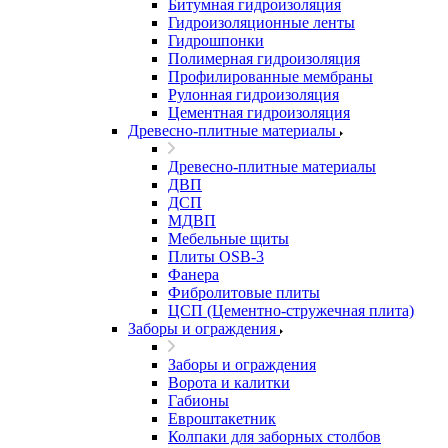
Битумная гидроизоляция
Гидроизоляционные ленты
Гидрошпонки
Полимерная гидроизоляция
Профилированные мембраны
Рулонная гидроизоляция
Цементная гидроизоляция
Древесно-плитные материалы
Древесно-плитные материалы
ДВП
ДСП
МДВП
Мебельные щиты
Плиты OSB-3
Фанера
Фибролитовые плиты
ЦСП (Цементно-стружечная плита)
Заборы и ограждения
Заборы и ограждения
Ворота и калитки
Габионы
Евроштакетник
Колпаки для заборных столбов