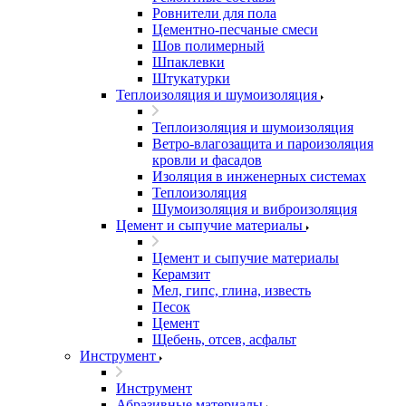
Ровнители для пола
Цементно-песчаные смеси
Шов полимерный
Шпаклевки
Штукатурки
Теплоизоляция и шумоизоляция
Теплоизоляция и шумоизоляция
Ветро-влагозащита и пароизоляция
кровли и фасадов
Изоляция в инженерных системах
Теплоизоляция
Шумоизоляция и виброизоляция
Цемент и сыпучие материалы
Цемент и сыпучие материалы
Керамзит
Мел, гипс, глина, известь
Песок
Цемент
Щебень, отсев, асфальт
Инструмент
Инструмент
Абразивные материалы