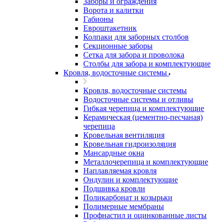
Заборы и ограждения
Ворота и калитки
Габионы
Евроштакетник
Колпаки для заборных столбов
Секционные заборы
Сетка для забора и проволока
Столбы для забора и комплектующие
Кровля, водосточные системы
Кровля, водосточные системы
Водосточные системы и отливы
Гибкая черепица и комплектующие
Керамическая (цементно-песчаная)
черепица
Кровельная вентиляция
Кровельная гидроизоляция
Мансардные окна
Металлочерепица и комплектующие
Наплавляемая кровля
Ондулин и комплектующие
Подшивка кровли
Поликарбонат и козырьки
Полимерные мембраны
Профнастил и оцинкованные листы