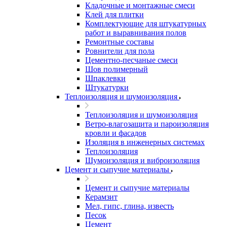
Кладочные и монтажные смеси
Клей для плитки
Комплектующие для штукатурных
работ и выравнивания полов
Ремонтные составы
Ровнители для пола
Цементно-песчаные смеси
Шов полимерный
Шпаклевки
Штукатурки
Теплоизоляция и шумоизоляция
Теплоизоляция и шумоизоляция
Ветро-влагозащита и пароизоляция
кровли и фасадов
Изоляция в инженерных системах
Теплоизоляция
Шумоизоляция и виброизоляция
Цемент и сыпучие материалы
Цемент и сыпучие материалы
Керамзит
Мел, гипс, глина, известь
Песок
Цемент