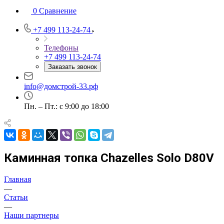
0
Сравнение
+7 499 113-24-74
Телефоны
+7 499 113-24-74
Заказать звонок
info@домстрой-33.рф
Пн. – Пт.: с 9:00 до 18:00
Каминная топка Chazelles Solo D80V
Главная
—
Статьи
—
Наши партнеры