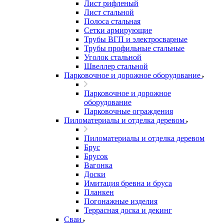
Лист рифленый
Лист стальной
Полоса стальная
Сетки армирующие
Трубы ВГП и электросварные
Трубы профильные стальные
Уголок стальной
Швеллер стальной
Парковочное и дорожное оборудование
Парковочное и дорожное
оборудование
Парковочные ограждения
Пиломатериалы и отделка деревом
Пиломатериалы и отделка деревом
Брус
Брусок
Вагонка
Доски
Имитация бревна и бруса
Планкен
Погонажные изделия
Террасная доска и декинг
Сваи