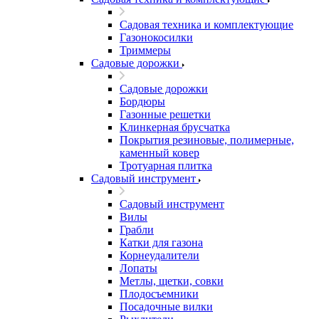
Садовая техника и комплектующие
Газонокосилки
Триммеры
Садовые дорожки
Садовые дорожки
Бордюры
Газонные решетки
Клинкерная брусчатка
Покрытия резиновые, полимерные,
каменный ковер
Тротуарная плитка
Садовый инструмент
Садовый инструмент
Вилы
Грабли
Катки для газона
Корнеудалители
Лопаты
Метлы, щетки, совки
Плодосъемники
Посадочные вилки