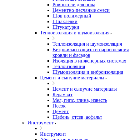
Ровнители для пола
Цементно-песчаные смеси
Шов полимерный
Шпаклевки
Штукатурки
Теплоизоляция и шумоизоляция
Теплоизоляция и шумоизоляция
Ветро-влагозащита и пароизоляция
кровли и фасадов
Изоляция в инженерных системах
Теплоизоляция
Шумоизоляция и виброизоляция
Цемент и сыпучие материалы
Цемент и сыпучие материалы
Керамзит
Мел, гипс, глина, известь
Песок
Цемент
Щебень, отсев, асфальт
Инструмент
Инструмент
Абразивные материалы