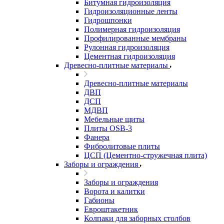
Битумная гидроизоляция
Гидроизоляционные ленты
Гидрошпонки
Полимерная гидроизоляция
Профилированные мембраны
Рулонная гидроизоляция
Цементная гидроизоляция
Древесно-плитные материалы
Древесно-плитные материалы
ДВП
ДСП
МДВП
Мебельные щиты
Плиты OSB-3
Фанера
Фибролитовые плиты
ЦСП (Цементно-стружечная плита)
Заборы и ограждения
Заборы и ограждения
Ворота и калитки
Габионы
Евроштакетник
Колпаки для заборных столбов