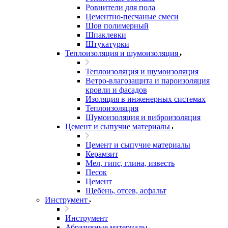
Ровнители для пола
Цементно-песчаные смеси
Шов полимерный
Шпаклевки
Штукатурки
Теплоизоляция и шумоизоляция
Теплоизоляция и шумоизоляция
Ветро-влагозащита и пароизоляция
кровли и фасадов
Изоляция в инженерных системах
Теплоизоляция
Шумоизоляция и виброизоляция
Цемент и сыпучие материалы
Цемент и сыпучие материалы
Керамзит
Мел, гипс, глина, известь
Песок
Цемент
Щебень, отсев, асфальт
Инструмент
Инструмент
Абразивные материалы