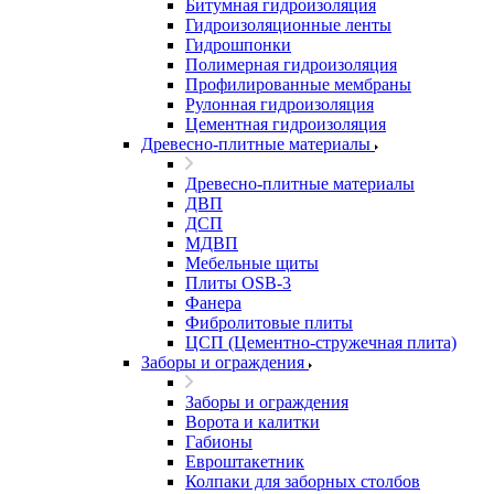
Битумная гидроизоляция
Гидроизоляционные ленты
Гидрошпонки
Полимерная гидроизоляция
Профилированные мембраны
Рулонная гидроизоляция
Цементная гидроизоляция
Древесно-плитные материалы
Древесно-плитные материалы
ДВП
ДСП
МДВП
Мебельные щиты
Плиты OSB-3
Фанера
Фибролитовые плиты
ЦСП (Цементно-стружечная плита)
Заборы и ограждения
Заборы и ограждения
Ворота и калитки
Габионы
Евроштакетник
Колпаки для заборных столбов