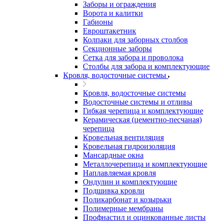
Заборы и ограждения
Ворота и калитки
Габионы
Евроштакетник
Колпаки для заборных столбов
Секционные заборы
Сетка для забора и проволока
Столбы для забора и комплектующие
Кровля, водосточные системы
Кровля, водосточные системы
Водосточные системы и отливы
Гибкая черепица и комплектующие
Керамическая (цементно-песчаная)
черепица
Кровельная вентиляция
Кровельная гидроизоляция
Мансардные окна
Металлочерепица и комплектующие
Наплавляемая кровля
Ондулин и комплектующие
Подшивка кровли
Поликарбонат и козырьки
Полимерные мембраны
Профнастил и оцинкованные листы