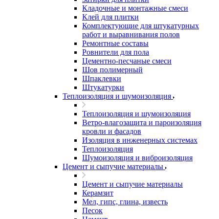
Кладочные и монтажные смеси
Клей для плитки
Комплектующие для штукатурных
работ и выравнивания полов
Ремонтные составы
Ровнители для пола
Цементно-песчаные смеси
Шов полимерный
Шпаклевки
Штукатурки
Теплоизоляция и шумоизоляция
Теплоизоляция и шумоизоляция
Ветро-влагозащита и пароизоляция
кровли и фасадов
Изоляция в инженерных системах
Теплоизоляция
Шумоизоляция и виброизоляция
Цемент и сыпучие материалы
Цемент и сыпучие материалы
Керамзит
Мел, гипс, глина, известь
Песок