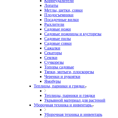
Корнеудалители
Лопаты
Метлы, щетки, совки
Плодосъемники
Посадочные вилки
Рыхлители
Садовые ножи
Садовые ножницы и кусторезы
Садовые пилы
Садовые совки
Сажалки
Секаторы
Сеялки
Сучкорезы
Топоры садовые
Тяпки, мотыги, плоскорезы
Черенки и рукоятки
Ямобуры
Теплицы, парники и грядки
Теплицы, парники и грядки
Укрывной материал для растений
Уборочная техника и инвентарь
Уборочная техника и инвентарь